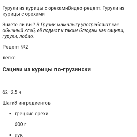
Гурули из курицы с орехамиВидео-рецепт: Гурули из
курицы с орехами
Знаете ли вы?
В Грузии мамалыгу употребляют как
обычный хлеб, её подают к таким блюдам как сациви,
гурули, лобио
.
Рецепт №2
легко
Сациви из курицы по-грузински
62–2,5 ч
Шаги8 ингредиентов
грецкие орехи
600 г
лук