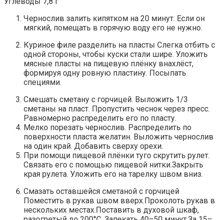
Углеводы 7,8 г
Чернослив залить кипятком на 20 минут. Если он
мягкий, помещать в горячую воду его не нужно.
Куриное филе разделить на пласты Слегка отбить с
одной стороны, чтобы куски стали шире. Уложить
мясные пласты на пищевую плёнку внахлёст,
формируя одну ровную пластину. Посыпать
специями.
Смешать сметану с горчицей. Выложить 1/3
сметаны на пласт. Пропустить чеснок через пресс.
Равномерно распределить его по пласту.
Мелко порезать чернослив. Распределить по
поверхности пласта желатин. Выложить чернослив
на один край. Добавить сверху орехи.
При помощи пищевой плёнки туго скрутить рулет.
Связать его с помощью пищевой нитки.Закрыть
края рулета. Уложить его на тарелку швом вниз.
Смазать оставшейся сметаной с горчицей
Поместить в рукав швом вверх.Проколоть рукав в
нескольких местах.Поставить в духовой шкаф,
разогретый до 200°С. Запекать 40–50 минут.За 15–