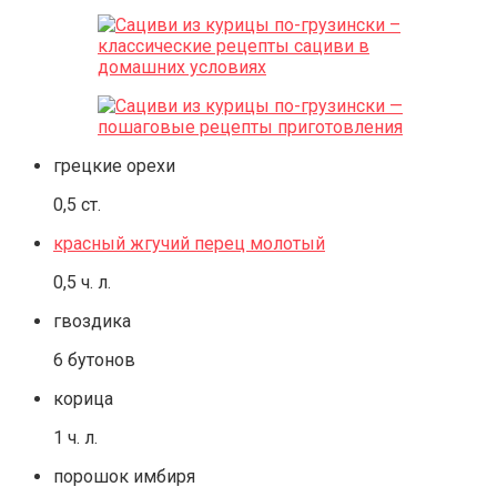
грецкие орехи
0,5 ст.
красный жгучий перец молотый
0,5 ч. л.
гвоздика
6 бутонов
корица
1 ч. л.
порошок имбиря