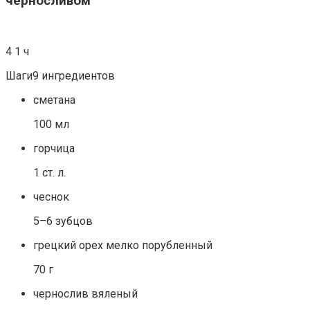
черносливом
4 1 ч
Шаги9 ингредиентов
сметана
100 мл
горчица
1 ст. л.
чеснок
5–6 зубцов
грецкий орех мелко порубленный
70 г
чернослив вяленый