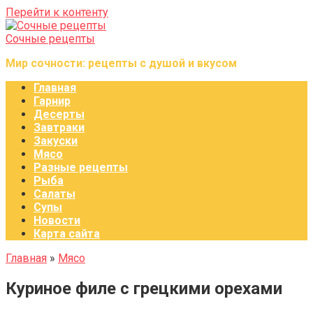
Перейти к контенту
Сочные рецепты
Мир сочности: рецепты с душой и вкусом
Главная
Гарнир
Десерты
Завтраки
Закуски
Мясо
Разные рецепты
Рыба
Салаты
Супы
Новости
Карта сайта
Главная
»
Мясо
Куриное филе с грецкими орехами