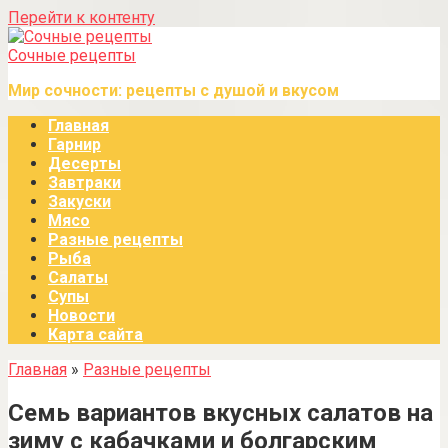
Перейти к контенту
Сочные рецепты
Мир сочности: рецепты с душой и вкусом
Главная
Гарнир
Десерты
Завтраки
Закуски
Мясо
Разные рецепты
Рыба
Салаты
Супы
Новости
Карта сайта
Главная
»
Разные рецепты
Семь вариантов вкусных салатов на
зиму с кабачками и болгарским