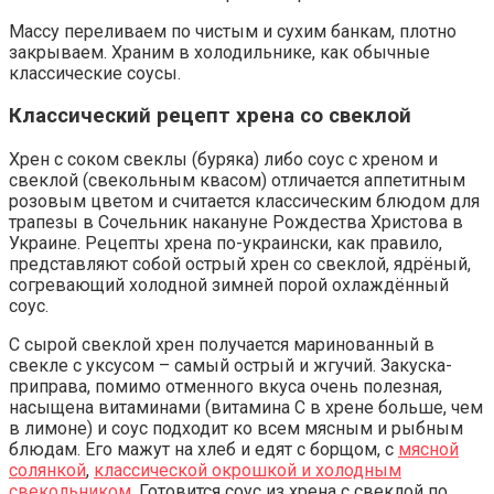
Массу переливаем по чистым и сухим банкам, плотно
закрываем. Храним в холодильнике, как обычные
классические соусы.
Классический рецепт хрена со свеклой
Хрен с соком свеклы (буряка) либо соус с хреном и
свеклой (свекольным квасом) отличается аппетитным
розовым цветом и считается классическим блюдом для
трапезы в Сочельник накануне Рождества Христова в
Украине. Рецепты хрена по-украински, как правило,
представляют собой острый хрен со свеклой, ядрёный,
согревающий холодной зимней порой охлаждённый
соус.
С сырой свеклой хрен получается маринованный в
свекле с уксусом – самый острый и жгучий. Закуска-
приправа, помимо отменного вкуса очень полезная,
насыщена витаминами (витамина С в хрене больше, чем
в лимоне) и соус подходит ко всем мясным и рыбным
блюдам. Его мажут на хлеб и едят с борщом, с
мясной
солянкой
,
классической окрошкой и холодным
свекольником
. Готовится соус из хрена с свеклой по