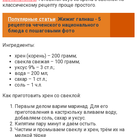
классическому рецепту проще простого.
Популярные статьи
Жижиг галнаш - 5
рецептов чеченского национального
блюда с пошаговыми фото
Ингредиенты:
хрен (корень) – 200 грамм;
свекла свежая – 100 грамм;
уксус 9% – 3 ст.л.;
вода – 200 мл;
сахар – 1 ст.л.;
соль – 1 ч.л.
Как приготовить хрен со свеклой:
Первым делом варим маринад. Для его
приготовления в кастрюльку вливаем воду,
добавляем соль, сахар и уксус.
Кипятим пару минут и даём остыть.
Чистим и промываем свеклу и хрен, трём их на
мелкой тёрке