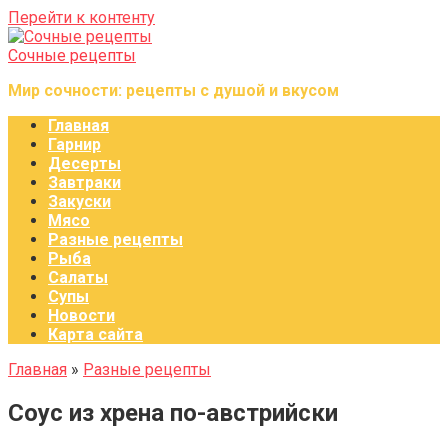
Перейти к контенту
Сочные рецепты
Мир сочности: рецепты с душой и вкусом
Главная
Гарнир
Десерты
Завтраки
Закуски
Мясо
Разные рецепты
Рыба
Салаты
Супы
Новости
Карта сайта
Главная
»
Разные рецепты
Соус из хрена по-австрийски