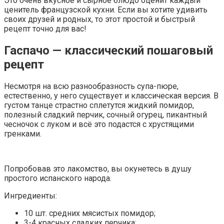
Это очень вкусное и сырное блюдо оценит каждый
ценитель французской кухни. Если вы хотите удивить
своих друзей и родных, то этот простой и быстрый
рецепт точно для вас!
Гаспачо — классический пошаговый
рецепт
Несмотря на всю разнообразность супа-пюре,
естественно, у него существует и классическая версия. В
густом танце страстно сплетутся жидкий помидор,
полезный сладкий перчик, сочный огурец, пикантный
чесночок с луком и всё это подастся с хрустящими
гренками.
Попробовав это лакомство, вы окунетесь в душу
простого испанского народа.
Ингредиенты:
10 шт. средних мясистых помидор;
3-4 красных сладких перчика;