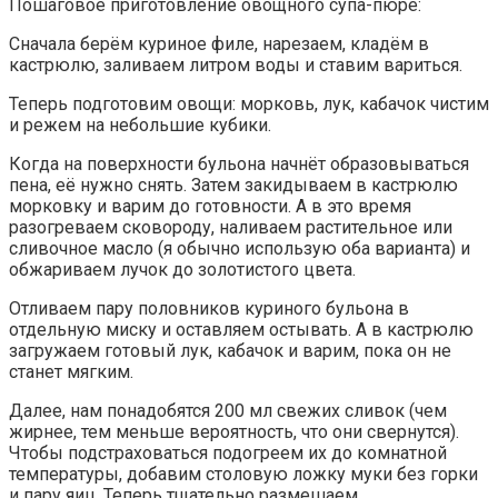
Пошаговое приготовление овощного супа-пюре:
Сначала берём куриное филе, нарезаем, кладём в
кастрюлю, заливаем литром воды и ставим вариться.
Теперь подготовим овощи: морковь, лук, кабачок чистим
и режем на небольшие кубики.
Когда на поверхности бульона начнёт образовываться
пена, её нужно снять. Затем закидываем в кастрюлю
морковку и варим до готовности. А в это время
разогреваем сковороду, наливаем растительное или
сливочное масло (я обычно использую оба варианта) и
обжариваем лучок до золотистого цвета.
Отливаем пару половников куриного бульона в
отдельную миску и оставляем остывать. А в кастрюлю
загружаем готовый лук, кабачок и варим, пока он не
станет мягким.
Далее, нам понадобятся 200 мл свежих сливок (чем
жирнее, тем меньше вероятность, что они свернутся).
Чтобы подстраховаться подогреем их до комнатной
температуры, добавим столовую ложку муки без горки
и пару яиц. Теперь тщательно размешаем.