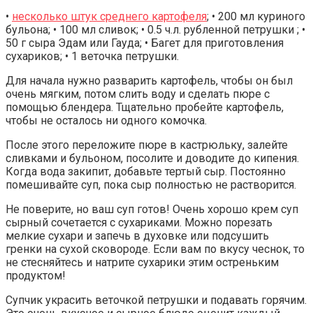
•
несколько штук среднего картофеля
; • 200 мл куриного
бульона; • 100 мл сливок; • 0.5 ч.л. рубленной петрушки ; •
50 г сыра Эдам или Гауда; • Багет для приготовления
сухариков; • 1 веточка петрушки.
Для начала нужно разварить картофель, чтобы он был
очень мягким, потом слить воду и сделать пюре с
помощью блендера. Тщательно пробейте картофель,
чтобы не осталось ни одного комочка.
После этого переложите пюре в кастрюльку, залейте
сливками и бульоном, посолите и доводите до кипения.
Когда вода закипит, добавьте тертый сыр. Постоянно
помешивайте суп, пока сыр полностью не растворится.
Не поверите, но ваш суп готов! Очень хорошо крем суп
сырный сочетается с сухариками. Можно порезать
мелкие сухари и запечь в духовке или подсушить
гренки на сухой сковороде. Если вам по вкусу чеснок, то
не стесняйтесь и натрите сухарики этим остреньким
продуктом!
Супчик украсить веточкой петрушки и подавать горячим.