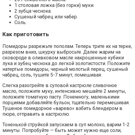
1 столовая ложка (без горки) муки.
2 зубца чеснока.
Сушеный чабрец или чабер.
Соль.
Как приготовить
Помидоры разрежьте пополам. Теперь трите их на терке,
разрезом вниз, шкурку выбросьте. Далее жарим на
сковороде в оливковом масле накрошенные кубики
лука и зубец чеснока до легкой золотистости. Положите
натертые помидоры, черный молотый перец, сушеный
чабрец, соль, тушите 5-7 минут, помешивая.
Слегка разогрейте в суповой кастрюле сливочное
масло, положите муку, интенсивно мешайте 2 минуты,
положите томатную пасту. Понемногу, маленькими
порциями добавляйте бульон, тщательно перемешивая.
Тушеное помидорное «варево» взбить блендером в
пюре, отправить в кастрюлю.
Тоненькой струйкой запускаем в суп молоко, варим 1-2
минуты. Попробуйте — быть может нужно еще соли,