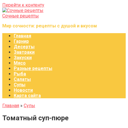
Перейти к контенту
Сочные рецепты
Мир сочности: рецепты с душой и вкусом
Главная
Гарнир
Десерты
Завтраки
Закуски
Мясо
Разные рецепты
Рыба
Салаты
Супы
Новости
Карта сайта
Главная
»
Супы
Томатный суп-пюре