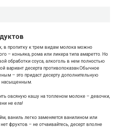
одуктов
х, в пропитку к трем видам молока можно
го – коньяка, рома или ликера типа амаретто. Но
вой обработки соуса, алкоголь в нем полностью
такой вариант десерта противопоказан.Обычное
еным – это придаст десерту дополнительную
е насыщенным.
рить овсяную кашу на топленом молоке – девочки,
зни не ела!
йм, ваниль легко заменяется ванилином или
нет фруктов – не отчаивайтесь, десерт вполне