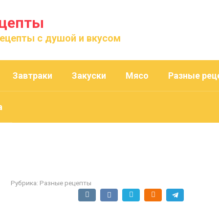
ецепты
рецепты с душой и вкусом
Завтраки
Закуски
Мясо
Разные рец
а
Рубрика:
Разные рецепты