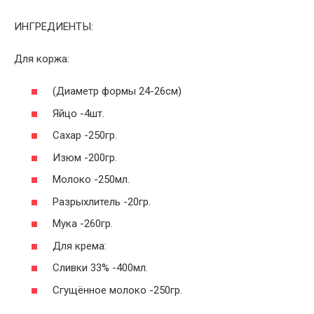
ИНГРЕДИЕНТЫ:
Для коржа:
(Диаметр формы 24-26см)
Яйцо -4шт.
Сахар -250гр.
Изюм -200гр.
Молоко -250мл.
Разрыхлитель -20гр.
Мука -260гр.
Для крема:
Сливки 33% -400мл.
Сгущённое молоко -250гр.