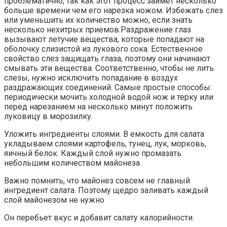
проблематично, так как этот процесс займет несколько
больше времени чем его нарезка ножом. Избежать слез
или уменьшить их количество можно, если знать
несколько нехитрых приемов.Раздражение глаз
вызывают летучие вещества, которые попадают на
оболочку слизистой из лукового сока. Естественное
свойство слез защищать глаза, поэтому они начинают
смывать эти вещества. Соответственно, чтобы не лить
слезы, нужно исключить попадание в воздух
раздражающих соединений. Самые простые способы:
периодически мочить холодной водой нож и терку или
перед нарезанием на несколько минут положить
луковицу в морозилку.
Уложить ингредиенты слоями. В емкость для салата
укладываем слоями картофель, тунец, лук, морковь,
яичный белок. Каждый слой нужно промазать
небольшим количеством майонеза
Важно помнить, что майонез совсем не главный
ингредиент салата. Поэтому щедро заливать каждый
слой майонезом не нужно
Он перебьет вкус и добавит салату калорийности.