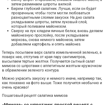
затем разминаем шпроты вилкой.
Берем глубокий салатник. Лучше, если он будет
прозрачным, чтобы гости могли любоваться
разноцветными слоями закуски. На дно салата
укладываем шпроты, затем луковый слой,
который поливаем майонезом.
Сверху на лук кладем яичные белки, вновь делаем
майонезную прослойку, после укладываем
морковь, снова немного майонеза, затем
добавляем картофель и опять майонез.
Теперь посыпаем верх салата измельченной зеленью, а
поверх нее, отступив от края пару сантиметров,
высыпаем тертые желтки. Получается сытный салат
мимоза со шпротами с аппетитным желтым кружочком
в обрамлении зеленого контура.
Можно украсить закуску и немного иначе, например так,
как показано на фото выше. Тоже получится необычно и
очень красиво!
Пошаговый рецепт салатика мимоза
«Мимоза» со шпротами: простой рецепт с