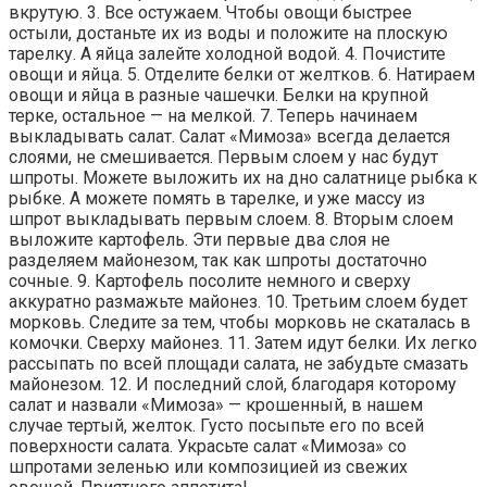
вкрутую. 3. Все остужаем. Чтобы овощи быстрее
остыли, достаньте их из воды и положите на плоскую
тарелку. А яйца залейте холодной водой. 4. Почистите
овощи и яйца. 5. Отделите белки от желтков. 6. Натираем
овощи и яйца в разные чашечки. Белки на крупной
терке, остальное — на мелкой. 7. Теперь начинаем
выкладывать салат. Салат «Мимоза» всегда делается
слоями, не смешивается. Первым слоем у нас будут
шпроты. Можете выложить их на дно салатнице рыбка к
рыбке. А можете помять в тарелке, и уже массу из
шпрот выкладывать первым слоем. 8. Вторым слоем
выложите картофель. Эти первые два слоя не
разделяем майонезом, так как шпроты достаточно
сочные. 9. Картофель посолите немного и сверху
аккуратно размажьте майонез. 10. Третьим слоем будет
морковь. Следите за тем, чтобы морковь не скаталась в
комочки. Сверху майонез. 11. Затем идут белки. Их легко
рассыпать по всей площади салата, не забудьте смазать
майонезом. 12. И последний слой, благодаря которому
салат и назвали «Мимоза» — крошенный, в нашем
случае тертый, желток. Густо посыпьте его по всей
поверхности салата. Украсьте салат «Мимоза» со
шпротами зеленью или композицией из свежих