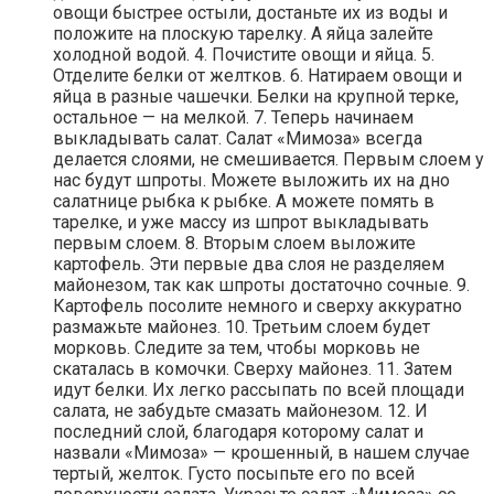
овощи быстрее остыли, достаньте их из воды и
положите на плоскую тарелку. А яйца залейте
холодной водой. 4. Почистите овощи и яйца. 5.
Отделите белки от желтков. 6. Натираем овощи и
яйца в разные чашечки. Белки на крупной терке,
остальное — на мелкой. 7. Теперь начинаем
выкладывать салат. Салат «Мимоза» всегда
делается слоями, не смешивается. Первым слоем у
нас будут шпроты. Можете выложить их на дно
салатнице рыбка к рыбке. А можете помять в
тарелке, и уже массу из шпрот выкладывать
первым слоем. 8. Вторым слоем выложите
картофель. Эти первые два слоя не разделяем
майонезом, так как шпроты достаточно сочные. 9.
Картофель посолите немного и сверху аккуратно
размажьте майонез. 10. Третьим слоем будет
морковь. Следите за тем, чтобы морковь не
скаталась в комочки. Сверху майонез. 11. Затем
идут белки. Их легко рассыпать по всей площади
салата, не забудьте смазать майонезом. 12. И
последний слой, благодаря которому салат и
назвали «Мимоза» — крошенный, в нашем случае
тертый, желток. Густо посыпьте его по всей