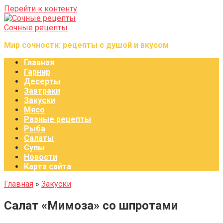
Перейти к контенту
Сочные рецепты
Мир сочности: рецепты с душой и вкусом
Главная
Гарнир
Десерты
Завтраки
Закуски
Мясо
Разные рецепты
Рыба
Салаты
Супы
Новости
Карта сайта
Главная
»
Закуски
Салат «Мимоза» со шпротами