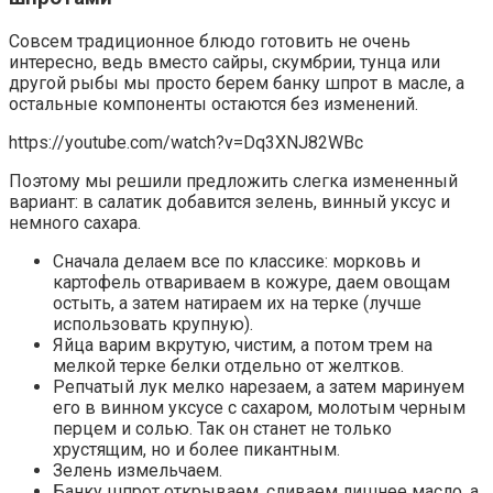
Совсем традиционное блюдо готовить не очень
интересно, ведь вместо сайры, скумбрии, тунца или
другой рыбы мы просто берем банку шпрот в масле, а
остальные компоненты остаются без изменений.
https://youtube.com/watch?v=Dq3XNJ82WBc
Поэтому мы решили предложить слегка измененный
вариант: в салатик добавится зелень, винный уксус и
немного сахара.
Сначала делаем все по классике: морковь и
картофель отвариваем в кожуре, даем овощам
остыть, а затем натираем их на терке (лучше
использовать крупную).
Яйца варим вкрутую, чистим, а потом трем на
мелкой терке белки отдельно от желтков.
Репчатый лук мелко нарезаем, а затем маринуем
его в винном уксусе с сахаром, молотым черным
перцем и солью. Так он станет не только
хрустящим, но и более пикантным.
Зелень измельчаем.
Банку шпрот открываем, сливаем лишнее масло, а