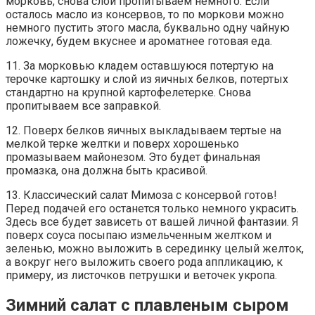
морковь, снова слой пропитываем немного. Если
осталось масло из консервов, то по моркови можно
немного пустить этого масла, буквально одну чайную
ложечку, будем вкуснее и ароматнее готовая еда.
11. За морковью кладем оставшуюся потертую на
терочке картошку и слой из яичных белков, потертых
стандартно на крупной картофелетерке. Снова
пропитываем все заправкой.
12. Поверх белков яичных выкладываем тертые на
мелкой терке желтки и поверх хорошенько
промазываем майонезом. Это будет финальная
промазка, она должна быть красивой.
13. Классический салат Мимоза с консервой готов!
Перед подачей его останется только немного украсить.
Здесь все будет зависеть от вашей личной фантазии. Я
поверх соуса посыпаю измельченным желтком и
зеленью, можно выложить в серединку целый желток,
а вокруг него выложить своего рода аппликацию, к
примеру, из листочков петрушки и веточек укропа.
Зимний салат с плавленым сыром