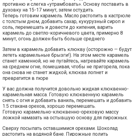
противню и слегка «утрамбовать». Основу поставить в
духовку на 15-17 минут, затем остудить.
Теперь готовим карамель. Масло растопить в кастрюле
с толстым дном, добавить сахар, кукурузный сироп и
соль, перемешать и довести до кипения, варить
карамель до светло-коричневого цвета, примерно 8
минут, огонь должен быть больше среднего
Затем в карамель добавить клюкву (осторожно — будут
лететь карамельные брызги!). На этом месте карамель
станет каменной, но не пугайтесь, нагревайте карамель
на среднем огне, помешивая, чтобы не пригорела, пока
она снова не станет жидкой, клюква лопнет и
превратится в пюре
У вас должна получится довольно жидкая клюквенно-
карамельная масса. Готовую клюквенную карамель
снять с огня и добавить ваниль, перемешать и добавить
1.5 стакана орехов, хорошо перемешать.
Готовую карамельно-клюквенно-ореховую массу
ложкой намазать на остывшую основу для пирожных.
Сверху посыпать оставшимися орехами. Шоколад
растопить на водяной бане. Пирожные полить