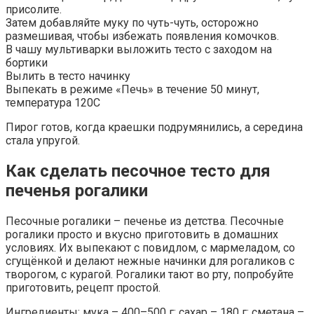
присолите.
Затем добавляйте муку по чуть-чуть, осторожно
размешивая, чтобы избежать появления комочков.
В чашу мультиварки выложить тесто с заходом на
бортики
Вылить в тесто начинку
Выпекать в режиме «Печь» в течение 50 минут,
температура 120С
Пирог готов, когда краешки подрумянились, а середина
стала упругой.
Как сделать песочное тесто для
печенья рогалики
Песочные рогалики – печенье из детства. Песочные
рогалики просто и вкусно приготовить в домашних
условиях. Их выпекают с повидлом, с мармеладом, со
сгущёнкой и делают нежные начинки для рогаликов с
творогом, с курагой. Рогалики тают во рту, попробуйте
приготовить, рецепт простой.
Ингредиенты: мука – 400–500 г; сахар – 180 г; сметана –