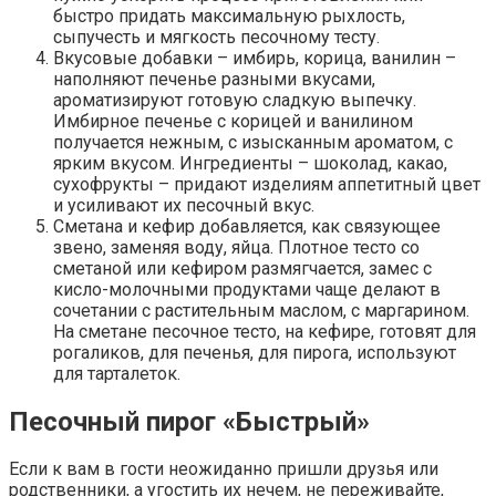
быстро придать максимальную рыхлость,
сыпучесть и мягкость песочному тесту.
Вкусовые добавки – имбирь, корица, ванилин –
наполняют печенье разными вкусами,
ароматизируют готовую сладкую выпечку.
Имбирное печенье с корицей и ванилином
получается нежным, с изысканным ароматом, с
ярким вкусом. Ингредиенты – шоколад, какао,
сухофрукты – придают изделиям аппетитный цвет
и усиливают их песочный вкус.
Сметана и кефир добавляется, как связующее
звено, заменяя воду, яйца. Плотное тесто со
сметаной или кефиром размягчается, замес с
кисло-молочными продуктами чаще делают в
сочетании с растительным маслом, с маргарином.
На сметане песочное тесто, на кефире, готовят для
рогаликов, для печенья, для пирога, используют
для тарталеток.
Песочный пирог «Быстрый»
Если к вам в гости неожиданно пришли друзья или
родственники, а угостить их нечем, не переживайте,