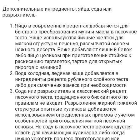
Дополнительные ингредиенты: яйца, сода или
разрыхлитель.
Яйцо в современных рецептах добавляется для
быстрого преобразования муки и масла в песочное
тесто. Чаще используются яичные желтки для
мягкой структуры печенья, рассыпчатой основы
нежного десерта. Реже добавляют яичный белок
либо яйцо целиком при приготовлении стойких к
раскисанию тарталеток, тартов для открытых
пирогов с начинкой.
Вода холодная, ледяная чаще добавляется в
ингредиенты рецепта рубленого слоёного теста
либо для смягчения замеса при необходимости.
Coдa или paзpыхлитeль в классический рецепт
песочного теста, традиционного бисквитного по
правилам не входит. Разрыхления жирной тяжёлой
структуры опытные кулинары добиваются
использованием определённых приёмов с учётом
особенностей приготовления мягкой песочной
основы. Но соду в песочное тесто рекомендуется
класть для начинающих кулинаров либо когда
нужно ускорить процесс приготовления или