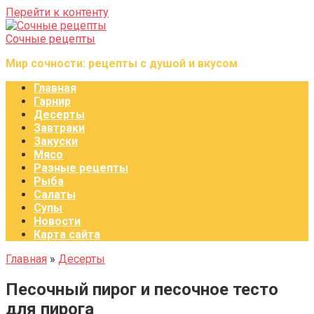
Перейти к контенту
Сочные рецепты
Мир сочности: рецепты с душой и вкусом
Главная
Гарнир
Десерты
Завтраки
Закуски
Мясо
Разные рецепты
Рыба
Салаты
Супы
Новости
Карта сайта
Главная
»
Десерты
Песочный пирог и песочное тесто
для пирога