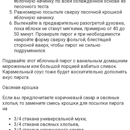
яблочную начинку по всей охлажденной основе из
песочного теста.
Равномерно посыпьте сверху песочной крошкой
яблочную начинку.
Выпекайте в предварительно разогретой духовке,
пока яблоки не станут мягкими, примерно от 40 до
50 минут. Проверьте пирог и при необходимости
накройте форму сверху фольгой, блестящей
стороной вверх, чтобы пирог не сильно
подрумянился.
Подавайте этот яблочный пирог с ванильным домашним
мороженым или большой порцией взбитых сливок.
Карамельный соус тоже будет восхитительно дополнять
вкус пирога.
Овсяная крошка
Если вы предпочитаете коричневый сахар и овсяные
хлопья, то замените смесь крошки для посыпки пирога
на
3/4 стакана универсальной муки,
3/4 стакана овсяных хлопьев,
3/4 стакана коричневого сахара,