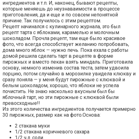
ингредиентов и т.п. И, наконец, бывают рецепты,
которые меняешь до неузнаваимости в процессе
приготовления, да и еще и по совсем непонятной
причине. Так получилось с этим рецептом.
Рецепт начинался с кулинарного журнала, это был
рецепт тарта с яблоками, карамелью и молочным
шоколадом. Прочла рецепт, там еще было красивое
фото, что всегда способствует желанию попробовать,
дома много яблок — нужно печь. Пока ехала с работы
домой решила сделать тарт в рецепте в форме
пирожных и вместо пекан взять миндаль. Приготовила
основу, немного изменив состав теста, затем удвоила
порцию, потом случайно в морозилке увидела клюкву и
сразу поняла — у меня будут пирожные с клюквой и
белым шоколадом, хорошо, что яблоки не успела
почистить. Не знаю насколько вкусным был бы
яблочный тарт, но эти пирожные с клюквой были
превосходные!!
Из этого количества ингредиентов получается примерно
30 пирожных, размер как на фото.Основа:
2 стакана муки
1/2 стакана коричневого сахара
1/2 ч.л. соли