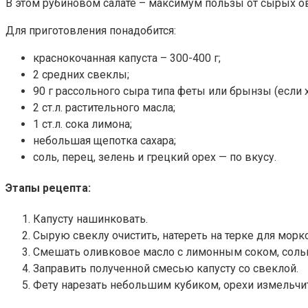
В этом рубиновом салате – максимум пользы от сырых ов
Для приготовления понадобится:
краснокочанная капуста – 300-400 г;
2 средних свеклы;
90 г рассольного сыра типа феты или брынзы (если 
2 ст.л. растительного масла;
1 ст.л. сока лимона;
небольшая щепотка сахара;
соль, перец, зелень и грецкий орех — по вкусу.
Этапы рецепта:
Капусту нашинковать.
Сырую свеклу очистить, натереть на терке для морко
Смешать оливковое масло с лимонным соком, соль
Заправить полученной смесью капусту со свеклой.
Фету нарезать небольшим кубиком, орехи измельчить