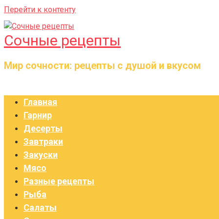
Перейти к контенту
Сочные рецепты
Мир сочности: рецепты с душой и вкусом
Главная
Гарнир
Десерты
Завтраки
Закуски
Мясо
Разные рецепты
Рыба
Салаты