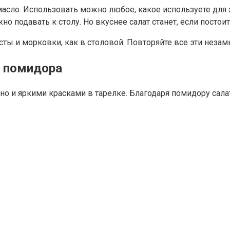
масло. Использовать можно любое, какое используете для
о подавать к столу. Но вкуснее салат станет, если постои
усты и морковки, как в столовой. Повторяйте все эти неза
и помидора
о и яркими красками в тарелке. Благодаря помидору салат