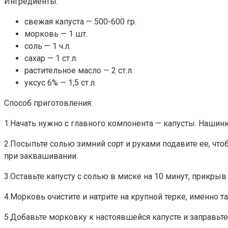
Ингредиенты:
свежая капуста — 500-600 гр.
морковь — 1 шт.
соль — 1 ч.л.
сахар — 1 ст.л.
растительное масло — 2 ст.л.
уксус 6% — 1,5 ст.л.
Способ приготовления:
1.Начать нужно с главного компонента — капусты. Нашинку
2.Посыпьте солью зимний сорт и руками подавите ее, что
при заквашивании.
3.Оставьте капусту с солью в миске на 10 минут, прикры
4.Морковь очистите и натрите на крупной терке, именно т
5.Добавьте морковку к настоявшейся капусте и заправьте