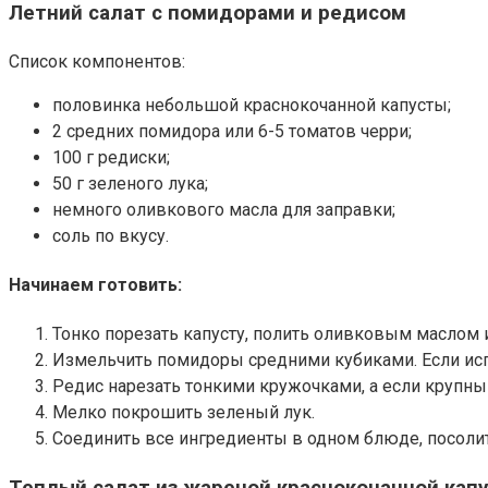
Летний салат с помидорами и редисом
Список компонентов:
половинка небольшой краснокочанной капусты;
2 средних помидора или 6-5 томатов черри;
100 г редиски;
50 г зеленого лука;
немного оливкового масла для заправки;
соль по вкусу.
Начинаем готовить:
Тонко порезать капусту, полить оливковым маслом и
Измельчить помидоры средними кубиками. Если испо
Редис нарезать тонкими кружочками, а если крупны
Мелко покрошить зеленый лук.
Соединить все ингредиенты в одном блюде, посоли
Теплый салат из жареной краснокочанной кап