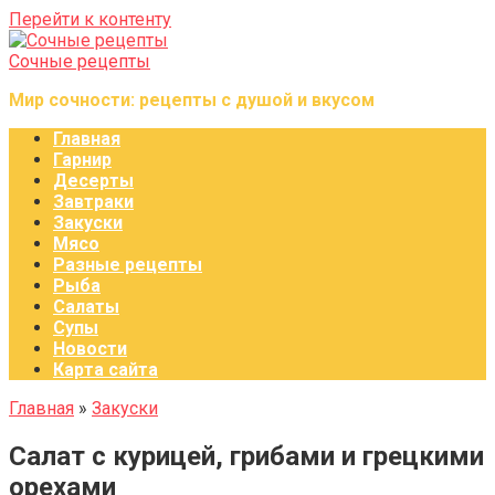
Перейти к контенту
Сочные рецепты
Мир сочности: рецепты с душой и вкусом
Главная
Гарнир
Десерты
Завтраки
Закуски
Мясо
Разные рецепты
Рыба
Салаты
Супы
Новости
Карта сайта
Главная
»
Закуски
Салат с курицей, грибами и грецкими
орехами