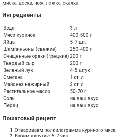
миска, доска, нож, ложка, скалка.
Ингредиенты
Вода
3 л
Мясо куриное
400-500 г
Яйца
5-7 шт.
Шампиньоны (свежие)
250-400 г
Очищенные орехи (грецкие)
200 г
Твердый сыр
200 г
Зеленый лук
4-5 штук
Сметана
1 ст. л.
Майонез нежирный
2 ст. л.
Растительное масло
50-70 г
Соль
на ваш вкус
Перец
на ваш вкус
Пошаговый рецепт
Отвариваем полкилограмма куриного мяса.
Варим вкрутую 5-7 яиц.