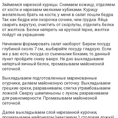
Займемся нарезкой курицы. Снимаем кожицу, отделяем
от кости и нарезаем мелкими кубиками. Курицу
желательно брать на кости, у меня в салат пошли бедра.
Так как бедра или окорочка сочнее, чем грудка. Яйца
сварить вкрутую, очистить от скорлупы, отделить белки
от желтков. Белки натереть на крупной терке, желтки
пойдут на украшение.
Начинаем формировать салат наоборот. Берем посуду
глубиной около 7 см., выбирайте посуду гладкую. Если
же у вас есть посуда со съемными боками, то данный
пункт пройдите снизу вверх. На дно выкладываем
натертый яичный белок, промазываем майонезной
сеточкой.
Выкладываем подготовленные маринованные
огурчики, делаем майонезную сеточку. Выкладываем
грецкие орехи, разравниваем, слегка утрамбовываем
ложкой. Сверху шампиньоны с луком, разравниваем
для равномерности. Промазываем майонезной
сеточкой.
Далее выкладываем слой нарезанной курочки,
промазываем майонезом (максимум 1 столовая ложка).