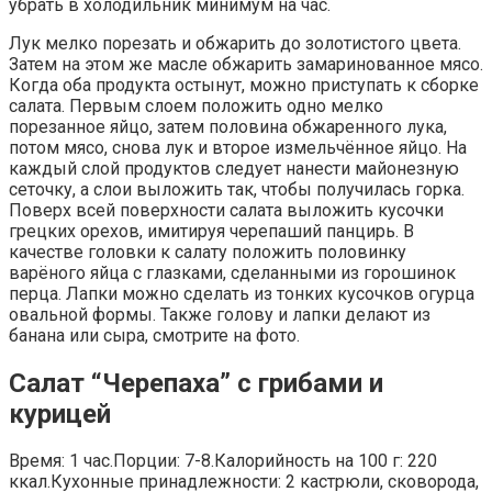
убрать в холодильник минимум на час.
Лук мелко порезать и обжарить до золотистого цвета.
Затем на этом же масле обжарить замаринованное мясо.
Когда оба продукта остынут, можно приступать к сборке
салата. Первым слоем положить одно мелко
порезанное яйцо, затем половина обжаренного лука,
потом мясо, снова лук и второе измельчённое яйцо. На
каждый слой продуктов следует нанести майонезную
сеточку, а слои выложить так, чтобы получилась горка.
Поверх всей поверхности салата выложить кусочки
грецких орехов, имитируя черепаший панцирь. В
качестве головки к салату положить половинку
варёного яйца с глазками, сделанными из горошинок
перца. Лапки можно сделать из тонких кусочков огурца
овальной формы. Также голову и лапки делают из
банана или сыра, смотрите на фото.
Салат “Черепаха” с грибами и
курицей
Время: 1 час.Порции: 7-8.Калорийность на 100 г: 220
ккал.Кухонные принадлежности: 2 кастрюли, сковорода,