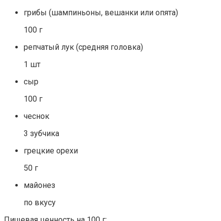
грибы (шампиньоны, вешанки или опята)
100 г
репчатый лук (средняя головка)
1 шт
сыр
100 г
чеснок
3 зубчика
грецкие орехи
50 г
майонез
по вкусу
Пищевая ценность на 100 г: