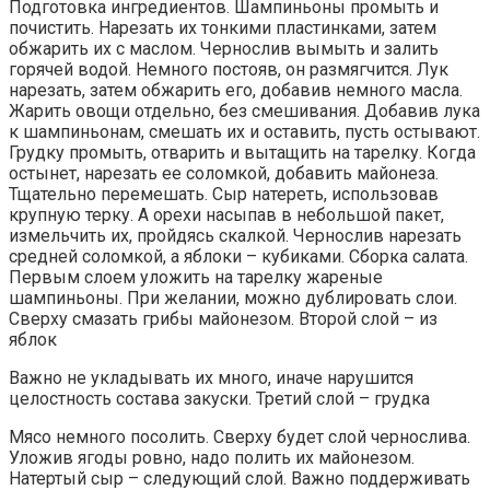
Подготовка ингредиентов. Шампиньоны промыть и
почистить. Нарезать их тонкими пластинками, затем
обжарить их с маслом. Чернослив вымыть и залить
горячей водой. Немного постояв, он размягчится. Лук
нарезать, затем обжарить его, добавив немного масла.
Жарить овощи отдельно, без смешивания. Добавив лука
к шампиньонам, смешать их и оставить, пусть остывают.
Грудку промыть, отварить и вытащить на тарелку. Когда
остынет, нарезать ее соломкой, добавить майонеза.
Тщательно перемешать. Сыр натереть, использовав
крупную терку. А орехи насыпав в небольшой пакет,
измельчить их, пройдясь скалкой. Чернослив нарезать
средней соломкой, а яблоки – кубиками. Сборка салата.
Первым слоем уложить на тарелку жареные
шампиньоны. При желании, можно дублировать слои.
Сверху смазать грибы майонезом. Второй слой – из
яблок
Важно не укладывать их много, иначе нарушится
целостность состава закуски. Третий слой – грудка
Мясо немного посолить. Сверху будет слой чернослива.
Уложив ягоды ровно, надо полить их майонезом.
Натертый сыр – следующий слой. Важно поддерживать