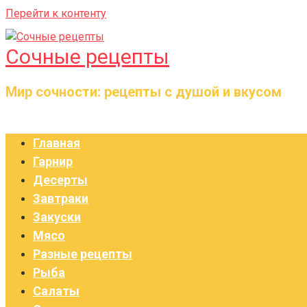
Перейти к контенту
Сочные рецепты
Мир сочности: рецепты с душой и вкусом
Главная
Гарнир
Десерты
Завтраки
Закуски
Мясо
Разные рецепты
Рыба
Салаты