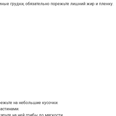
риные грудки, обязательно порежьте лишний жир и пленку.
режьте на небольшие кусочки.
астинами.
арьте на ней грибы до мягкости.