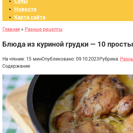
Супы
Новости
Карта сайта
Главная
»
Разные рецепты
Блюда из куриной грудки — 10 прост
На чтение:
15 мин
Опубликовано:
09.10.2023
Рубрика:
Разн
Содержание