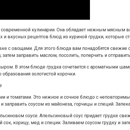
в современной кулинарии. Она обладает нежным мясным вк
ых и вкусных рецептов блюд из куриной грудки, которые с
вке с овощами. Для этого блюда вам понадобятся свежие о
 затем заправить маслом, посолить, поперчить и отправить
и сыром. В этом блюде грудка сочетается с ароматными ша
о образования золотистой корочки.
е
сами и томатами. Это нежное и сочное блюдо с неповторим
и заправить соусом из майонеза, горчицы и специй. Запе
пельсиновом соусе. Апельсиновый соус придает грудке све
к, корицу, мед и специи. Заливаем соусом грудку и запе