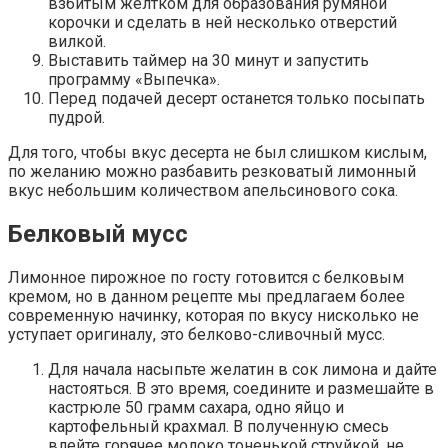
взбитым желтком для образования румяной
корочки и сделать в ней несколько отверстий
вилкой.
Выставить таймер на 30 минут и запустить
программу «Выпечка».
Перед подачей десерт останется только посыпать
пудрой.
Для того, чтобы вкус десерта не был слишком кислым,
по желанию можно разбавить резковатый лимонный
вкус небольшим количеством апельсинового сока.
Белковый мусс
Лимонное пирожное по госту готовится с белковым
кремом, но в данном рецепте мы предлагаем более
современную начинку, которая по вкусу нисколько не
уступает оригиналу, это белково-сливочный мусс.
Для начала насыпьте желатин в сок лимона и дайте
настояться. В это время, соедините и размешайте в
кастрюле 50 грамм сахара, одно яйцо и
картофельный крахмал. В полученную смесь
влейте горячее молоко тоненькой струйкой, не