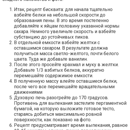
Итак, рецепт бисквита: для начала тщательно
взбейте белки на небольшой скорости до
образования пены. В это время постепенно
добавляйте к яйцам половину указанной нормы
сахара. Немного увеличьте скорость и взбейте
субстанцию до устойчивых пиков.
В отдельной емкости взбейте желтки с
оставшимся сахаром. В результате должна
получиться масса светло-желтого, почти белого
цвета. Туда же добавьте ванилин.
После этого просейте крахмал и муку в желтки.
Добавьте 1/3 взбитых белков, аккуратно
перемешайте содержимое емкости.
В полученную массу влейте оставшиеся белки,
после чего все перемешайте вращательными
движениями
Духовую печь разогрейте до 170 градусов.
Противень для выпекания застелите пергаментной
бумагой, на которую выложите готовое тесто,
стараясь добиться максимально ровной
поверхности, как показано на фото.
Рецепт предусматривает время выпекания, равное