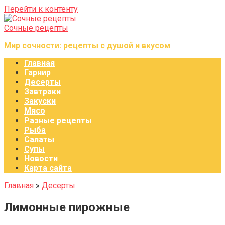
Перейти к контенту
Сочные рецепты
Мир сочности: рецепты с душой и вкусом
Главная
Гарнир
Десерты
Завтраки
Закуски
Мясо
Разные рецепты
Рыба
Салаты
Супы
Новости
Карта сайта
Главная
»
Десерты
Лимонные пирожные