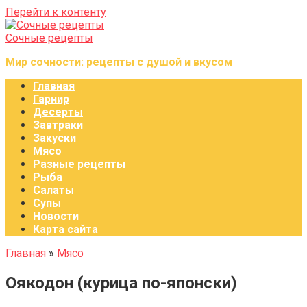
Перейти к контенту
Сочные рецепты
Мир сочности: рецепты с душой и вкусом
Главная
Гарнир
Десерты
Завтраки
Закуски
Мясо
Разные рецепты
Рыба
Салаты
Супы
Новости
Карта сайта
Главная
»
Мясо
Оякодон (курица по-японски)