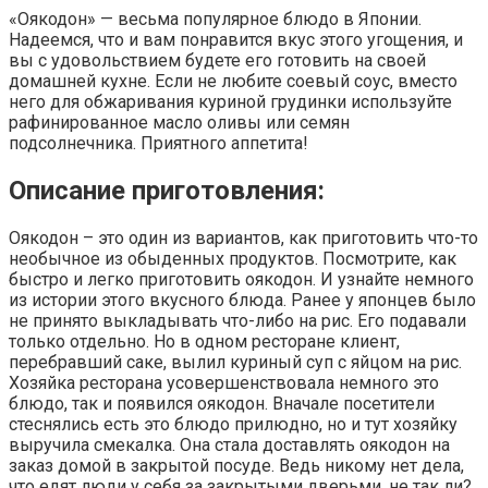
«Оякодон» — весьма популярное блюдо в Японии.
Надеемся, что и вам понравится вкус этого угощения, и
вы с удовольствием будете его готовить на своей
домашней кухне. Если не любите соевый соус, вместо
него для обжаривания куриной грудинки используйте
рафинированное масло оливы или семян
подсолнечника. Приятного аппетита!
Описание приготовления:
Оякодон – это один из вариантов, как приготовить что-то
необычное из обыденных продуктов. Посмотрите, как
быстро и легко приготовить оякодон. И узнайте немного
из истории этого вкусного блюда. Ранее у японцев было
не принято выкладывать что-либо на рис. Его подавали
только отдельно. Но в одном ресторане клиент,
перебравший саке, вылил куриный суп с яйцом на рис.
Хозяйка ресторана усовершенствовала немного это
блюдо, так и появился оякодон. Вначале посетители
стеснялись есть это блюдо прилюдно, но и тут хозяйку
выручила смекалка. Она стала доставлять оякодон на
заказ домой в закрытой посуде. Ведь никому нет дела,
что едят люди у себя за закрытыми дверьми, не так ли?