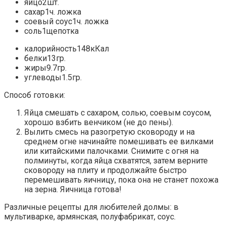
яйцо2шт.
сахар1ч. ложка
соевый соус1ч. ложка
соль1щепотка
калорийность148кКал
белки13гр.
жиры9.7гр.
углеводы1.5гр.
Способ готовки:
Яйца смешать с сахаром, солью, соевым соусом,
хорошо взбить венчиком (не до пены).
Вылить смесь на разогретую сковороду и на
среднем огне начинайте помешивать ее вилками
или китайскими палочками. Снимите с огня на
полминуты, когда яйца схватятся, затем верните
сковороду на плиту и продолжайте быстро
перемешивать яичницу, пока она не станет похожа
на зерна. Яичница готова!
Различные рецепты для любителей долмы: в
мультиварке, армянская, полуфабрикат, соус.