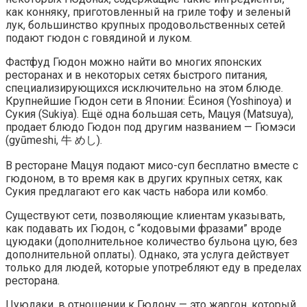
как конняку, приготовленный на гриле тофу и зеленый
лук, большинство крупных продовольственных сетей
подают гюдон с говядиной и луком.
Фастфуд Гюдон можно найти во многих японских
ресторанах и в некоторых сетях быстрого питания,
специализирующихся исключительно на этом блюде.
Крупнейшие Гюдон сети в Японии: Ёсиноя (Yoshinoya) и
Сукия (Sukiya). Ещё одна большая сеть, Мацуя (Matsuya),
продает блюдо Гюдон под другим названием — Гюмэси
(gyūmeshi, 牛 めし).
В ресторане Мацуя подают мисо-суп бесплатно вместе с
гюдоном, в то время как в других крупных сетях, как
Сукия предлагают его как часть набора или комбо.
Существуют сети, позволяющие клиентам указывать,
как подавать их Гюдон, с “кодовыми фразами” вроде
цуюдаки (дополнительное количество бульона цую, без
дополнительной оплаты). Однако, эта услуга действует
только для людей, которые употребляют еду в пределах
ресторана.
Цуюдаки, в отношении к Гюдону — это жаргон, который