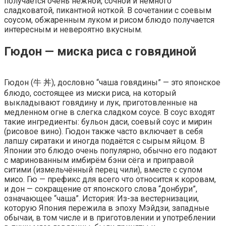
получается очень нежной, сочной и немного
сладковатой, пикантной ноткой. В сочетании с соевым
соусом, обжаренным луком и рисом блюдо получается
интересным и невероятно вкусным.
Гюдон — миска риса с говядиной
Гюдон (牛 丼), дословно “чаша говядины” — это японское
блюдо, состоящее из миски риса, на который
выкладывают говядину и лук, приготовленные на
медленном огне в слегка сладком соусе. В соус входят
такие ингредиенты: бульон даси, соевый соус и мирин
(рисовое вино). Гюдон также часто включает в себя
лапшу сиратаки и иногда подаётся с сырым яйцом. В
Японии это блюдо очень популярно, обычно его подают
с маринованным имбирём бэни сёга и приправой
ситими (измельчённый перец чили), вместе с супом
мисо. Гю — префикс для всего что относится к коровам,
и дон — сокращение от японского слова “донбури”,
означающее “чаша”. История: Из-за вестернизации,
которую Япония пережила в эпоху Мэйдзи, западные
обычаи, в том числе и в приготовлении и употреблении