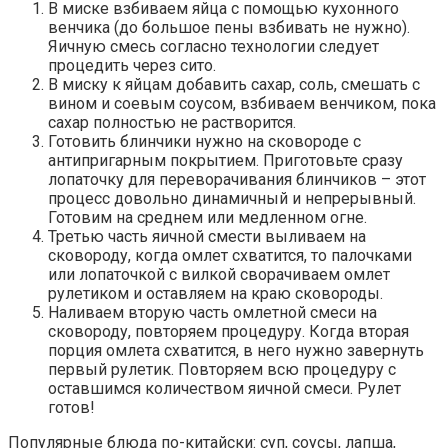
В миске взбиваем яйца с помощью кухонного
венчика (до большое пены взбивать не нужно).
Яичную смесь согласно технологии следует
процедить через сито.
В миску к яйцам добавить сахар, соль, смешать с
вином и соевым соусом, взбиваем венчиком, пока
сахар полностью не растворится.
Готовить блинчики нужно на сковороде с
антипригарным покрытием. Приготовьте сразу
лопаточку для переворачивания блинчиков – этот
процесс довольно динамичный и непрерывный.
Готовим на среднем или медленном огне.
Третью часть яичной смести выливаем на
сковороду, когда омлет схватится, то палочками
или лопаточкой с вилкой сворачиваем омлет
рулетиком и оставляем на краю сковороды.
Наливаем вторую часть омлетной смеси на
сковороду, повторяем процедуру. Когда вторая
порция омлета схватится, в него нужно завернуть
первый рулетик. Повторяем всю процедуру с
оставшимся количеством яичной смеси. Рулет
готов!
Популярные блюда по-китайски: суп, соусы, лапша,