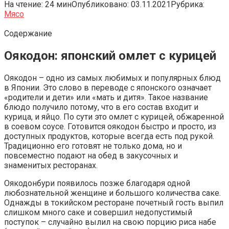
На чтение:
24 мин
Опубликовано:
03.11.2021
Рубрика:
Мясо
Содержание
Оякодон: японский омлет с курицей
Оякодон – одно из самых любимых и популярных блюд
в Японии. Это слово в переводе с японского означает
«родители и дети» или «мать и дитя». Такое название
блюдо получило потому, что в его состав входит и
курица, и яйцо. По сути это омлет с курицей, обжаренной
в соевом соусе. Готовится оякодон быстро и просто, из
доступных продуктов, которые всегда есть под рукой.
Традиционно его готовят не только дома, но и
повсеместно подают на обед в закусочных и
знаменитых ресторанах.
Оякодонбури появилось позже благодаря одной
любознательной женщине и большого количества саке.
Однажды в токийском ресторане почетный гость выпил
слишком много саке и совершил недопустимый
поступок – случайно вылил на свою порцию риса набе