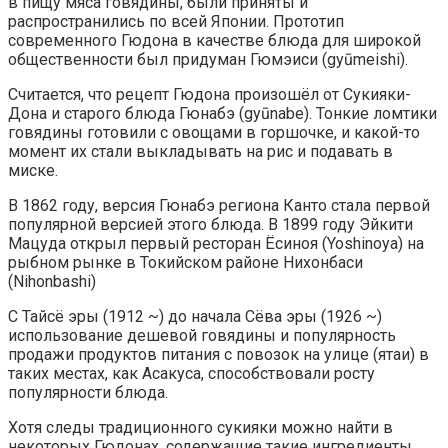
в пищу мяса говядины, были приняты и
распространились по всей Японии. Прототип
современного Гюдона в качестве блюда для широкой
общественности был придуман Гюмэиси (gyūmeishi).
Считается, что рецепт Гюдона произошёл от Сукияки-
Дона и старого блюда Гюнабэ (gyūnabe). Тонкие ломтики
говядины готовили с овощами в горшочке, и какой-то
момент их стали выкладывать на рис и подавать в
миске.
В 1862 году, версия Гюнабэ региона Канто стала первой
популярной версией этого блюда. В 1899 году Эйкити
Мацуда открыл первый ресторан Ёсиноя (Yoshinoya) на
рыбном рынке в Токийском районе Нихонбаси
(Nihonbashi)
С Тайсё эры (1912 ~) до начала Сёва эры (1926 ~)
использование дешевой говядины и популярность
продажи продуктов питания с повозок на улице (ятаи) в
таких местах, как Асакуса, способствовали росту
популярности блюда.
Хотя следы традиционного сукияки можно найти в
некоторых Гюдонах, содержащие такие ингредиенты,