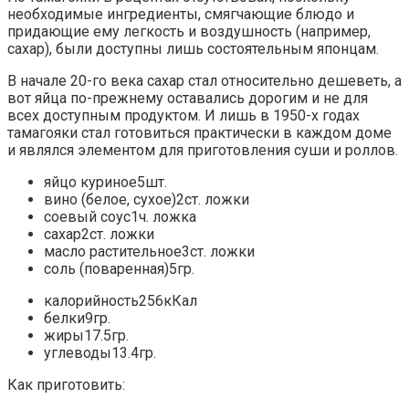
необходимые ингредиенты, смягчающие блюдо и
придающие ему легкость и воздушность (например,
сахар), были доступны лишь состоятельным японцам.
В начале 20-го века сахар стал относительно дешеветь, а
вот яйца по-прежнему оставались дорогим и не для
всех доступным продуктом. И лишь в 1950-х годах
тамагояки стал готовиться практически в каждом доме
и являлся элементом для приготовления суши и роллов.
яйцо куриное5шт.
вино (белое, сухое)2ст. ложки
соевый соус1ч. ложка
сахар2ст. ложки
масло растительное3ст. ложки
соль (поваренная)5гр.
калорийность256кКал
белки9гр.
жиры17.5гр.
углеводы13.4гр.
Как приготовить: