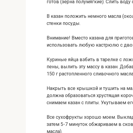
готов (зерна полумягкие). Слить воду
В казан положить немного масла (окол
стенки посуды.
Внимание! Вместо казана для пригот
использовать любую кастрюлю с дво
Куриные яйца взбить в тарелке с ло
пены, вылить эту массу в казан. Доба
150 г растопленного сливочного масла
Накрыть все крышкой и тушить на мал
должна образоваться хрустящая короч
снимаем казан с плиты. Укутываем его
Все сухофрукты хорошо моем. Выклад
затем 5-7 минуток обжариваем в сков
масла).