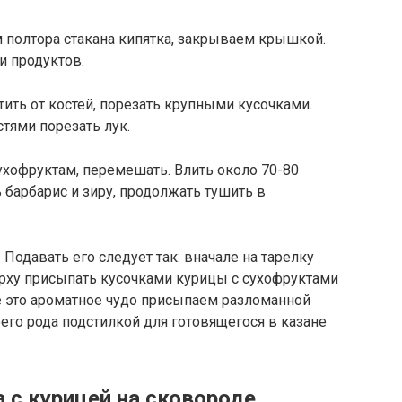
полтора стакана кипятка, закрываем крышкой.
и продуктов.
тить от костей, порезать крупными кусочками.
тями порезать лук.
ухофруктам, перемешать. Влить около 70-80
 барбарис и зиру, продолжать тушить в
 Подавать его следует так: вначале на тарелку
ерху присыпать кусочками курицы с сухофруктами
 это ароматное чудо присыпаем разломанной
оего рода подстилкой для готовящегося в казане
 с курицей на сковороде