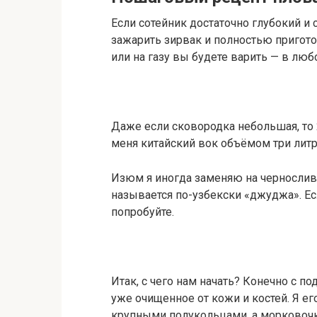
Если сотейник достаточно глубокий и 
зажарить зирвак и полностью пригото
или на газу вы будете варить — в люб
Даже если сковородка небольшая, то 
меня китайский вок объёмом три литр
Изюм я иногда заменяю на чернослив 
называется по-узбекски «джуджа». Ес
попробуйте.
Итак, с чего нам начать? Конечно с п
уже очищенное от кожи и костей. Я е
крупными полукольцами, а морковоч