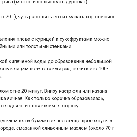
 с риса (можно использовать дуршлаг).
о 70 г), чуть растопить его и смазать хорошенько
овления плова с курицей и сухофруктами можно
йными или толстыми стенками.
жкой кипяченой воды до образования небольшой
вить к яйцам полу готовый рис, полить его 100-
.
ом огне 20 минут. Внизу кастрюли или казана
ка яичная. Как только корочка образовалась,
 в одеяло и отставляем в сторону.
ываем их на бумажное полотенце просохнуть, а
ороде, смазанной сливочным маслом (около 70 г