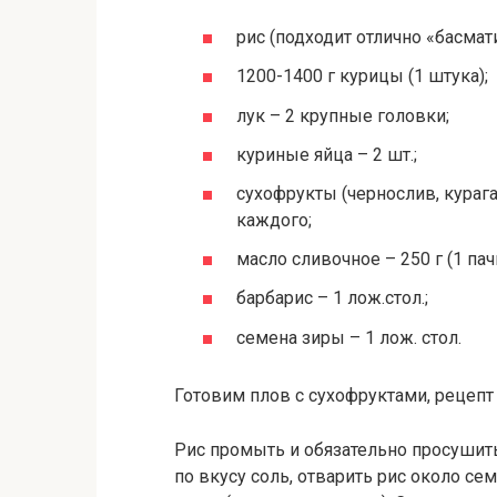
рис (подходит отлично «басмати
1200-1400 г курицы (1 штука);
лук – 2 крупные головки;
куриные яйца – 2 шт.;
сухофрукты (чернослив, курага
каждого;
масло сливочное – 250 г (1 пач
барбарис – 1 лож.стол.;
семена зиры – 1 лож. стол.
Готовим плов с сухофруктами, рецепт
Рис промыть и обязательно просушит
по вкусу соль, отварить рис около с