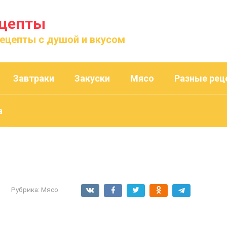
ецепты
рецепты с душой и вкусом
Завтраки
Закуски
Мясо
Разные рец
а
Рубрика:
Мясо