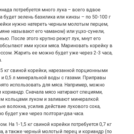
инада потребуется много лука – всего вдвое
 будет зелень базилика или кинзы – по 50-100 г
корейки нужно натереть черным молотым перцем,
яне называют его чаманом) или уцхо-сунели,
ью. После этого крупно режут лук, мнут его
и обсыпают ими куски мяса. Мариновать корейку в
ссом. Жарить ее можно будет уже через 2-3 часа,
.
,5 кг свиной корейки, нарезанной порционными
а и 0,5 л минеральной воды с газами. Приправы
ято использовать для мяса. Например, можно
 кориандр. Сначала мясо натирают специями,
м кольцами луком и заливают минералкой.
ые волокна, усилив действие лукового сока,
 будет уже через полтора=два часа.
. На 1-1,5 кг свиной корейки потребуется 0,7 кг
ла, а также черный молотый перец и кориандр (по