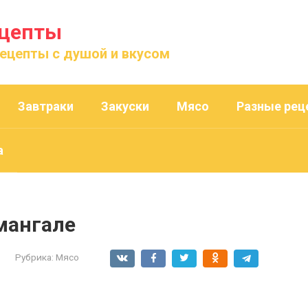
ецепты
рецепты с душой и вкусом
Завтраки
Закуски
Мясо
Разные рец
а
мангале
Рубрика:
Мясо