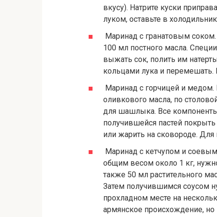
вкусу). Натрите куски припра
луком, оставьте в холодильник
Маринад с гранатовым соком. На
100 мл постного масла. Специи
выжать сок, полить им натерт
кольцами лука и перемешать. К
Маринад с горчицей и медом. Н
оливкового масла, по столов
для шашлыка. Все компоненты
получившейся пастей покрыть 
или жарить на сковороде. Для
Маринад с кетчупом и соевым 
общим весом около 1 кг, нужно
также 50 мл растительного ма
Затем получившимся соусом ну
прохладном месте на нескольк
армянское происхождение, но 