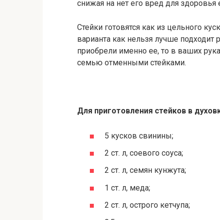
снижая на нет его вред для здоровья 
Стейки готовятся как из цельного куск
варианта как нельзя лучше подходит 
приобрели именно ее, то в ваших рук
семью отменными стейками.
Для приготовления стейков в духов
5 кусков свинины;
2 ст. л, соевого соуса;
2 ст. л, семян кунжута;
1 ст. л, меда;
2 ст. л, острого кетчупа;