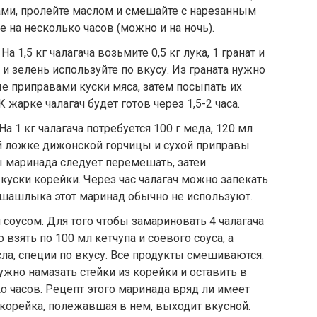
вами, пролейте маслом и смешайте с нарезанным
е на несколько часов (можно и на ночь).
 1,5 кг чалагача возьмите 0,5 кг лука, 1 гранат и
 и зелень используйте по вкусу. Из граната нужно
ые приправами куски мяса, затем посыпать их
 жарке чалагач будет готов через 1,5-2 часа.
а 1 кг чалагача потребуется 100 г меда, 120 мл
ой ложке дижонской горчицы и сухой приправы
 маринада следует перемешать, затеи
куски корейки. Через час чалагач можно запекать
 шашлыка этот маринад обычно не используют.
соусом. Для того чтобы замариновать 4 чалагача
 взять по 100 мл кетчупа и соевого соуса, а
сла, специи по вкусу. Все продукты смешиваются.
жно намазать стейки из корейки и оставить в
о часов. Рецепт этого маринада вряд ли имеет
корейка, полежавшая в нем, выходит вкусной.