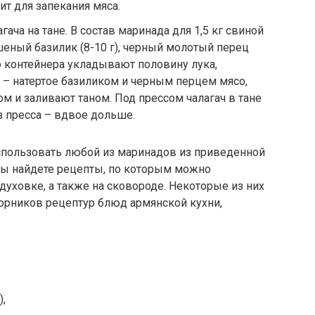
т для запекания мяса.
ча на тане. В состав маринада для 1,5 кг свиной
сушеный базилик (8-10 г), черный молотый перец
 дно контейнера укладывают половину лука,
о – натертое базиликом и черным перцем мясо,
м и заливают таном. Под прессом чалагач в тане
з пресса – вдвое дольше.
спользовать любой из маринадов из приведенной
вы найдете рецепты, по которым можно
 духовке, а также на сковороде. Некоторые из них
орников рецептур блюд армянской кухни,
),