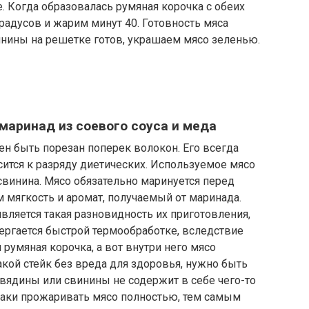
 Когда образовалась румяная корочка с обеих
радусов и жарим минут 40. Готовность мяса
инины на решетке готов, украшаем мясо зеленью.
 маринад из соевого соуса и меда
ен быть порезан поперек волокон. Его всегда
сится к разряду диетических. Используемое мясо
 свинина. Мясо обязательно маринуется перед
 мягкость и аромат, получаемый от маринада.
вляется такая разновидность их приготовления,
вергается быстрой термообработке, вследствие
 румяная корочка, а вот внутри него мясо
акой стейк без вреда для здоровья, нужно быть
овядины или свинины не содержит в себе чего-то
таки прожаривать мясо полностью, тем самым