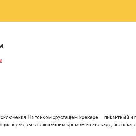
м
и
 исключения. На тонком хрустящем крекере — пикантный и п
тящие крекеры с нежнейшим кремом из авокадо, чеснока, сы