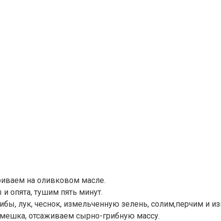
риваем на оливковом масле.
 опята, тушим пять минут.
бы, лук, чеснок, измельченную зелень, солим,перчим и 
 мешка, отсаживаем сырно-грибную массу.