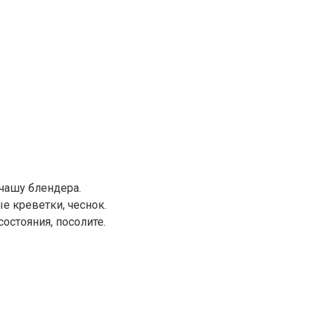
 чашу блендера.
е креветки, чеснок.
остояния, посолите.