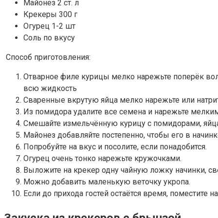
Майонез 2 ст. л
Крекеры 300 г
Огурец 1-2 шт
Соль по вкусу
Способ приготовления:
Отварное филе курицы мелко нарежьте поперёк воло
всю жидкость
Сваренные вкрутую яйца мелко нарежьте или натрит
Из помидора удалите все семена и нарежьте мелки
Смешайте измельчённую курицу с помидорами, яйц
Майонез добавляйте постепенно, чтобы его в начин
Попробуйте на вкус и посолите, если понадобится.
Огурец очень тонко нарежьте кружочками.
Выложите на крекер одну чайную ложку начинки, св
Можно добавить маленькую веточку укропа.
Если до прихода гостей остаётся время, поместите н
Закуска из крекеров с брынзой