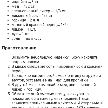
индейка ̶ 3 кг
мёд ̶ 1/2 ст.
апельсиновый ликер ̶ 1/3 ст.
лимонный сок ̶ 1/3 ст.
горчица ̶ 2 ч. л.
молотый красный перец ̶ 1/2 ч.л.
лимон ̶ 1 шт.
лук ̶ 1 шт.
соль ̶ по вкусу
Приготовление:
Возьмите небольшую индейку. Кожу наколите
острым ножом.
В миске смешайте соль, лимонный сок и красный
перец.
Тщательно натрите этой смесью птицу снаружи и
внутри, оставьте её на 1 час, для пропитки.
В другой миске смешайте мёд, апельсиновый
ликер и горчицу.
Обмажьте этой смесью птицу, и аккуратно
поместите её в пакет для запекания. Пакет
завяжите специальными клипсами. И отправьте в
духовку на 2 часа, при температуре 180 градусов.