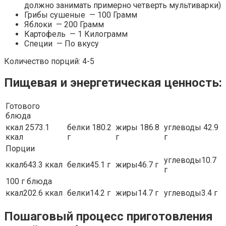
должно занимать примерно четверть мультиварки)
Грибы сушеные — 100 Грамм
Яблоки — 200 Грамм
Картофель — 1 Килограмм
Специи — По вкусу
Количество порций: 4-5
Пищевая и энергетическая ценность:
Готового
блюда
ккал 2573.1
белки 180.2
жиры 186.8
углеводы 42.9
ккал
г
г
г
Порции
углеводы10.7
ккал643.3 ккал
белки45.1 г
жиры46.7 г
г
100 г блюда
ккал202.6 ккал
белки14.2 г
жиры14.7 г
углеводы3.4 г
Пошаговый процесс приготовления