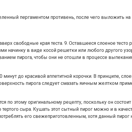
стеленный пергаментом противень, после чего выложить на 
аверх свободные края теста. 9. Оставшееся слоеное тест
ими начинку в виде косой решетки или любого другого узо
ванием пирога, чтобы они не отошли в процессе выпекания
0 минут до красивой аппетитной корочки. В принципе, слоен
оверхность пирога следует смазать яичным желтком пример
ся по этому оригинальному рецепту, поскольку он состоит
 тертого сыра. Кушать этот сытный пирог можно и в качес
употреблять его свежеприготовленным, хотя данный пирог