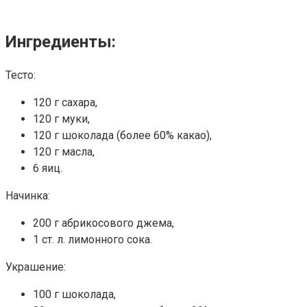
Ингредиенты:
Тесто:
120 г сахара,
120 г муки,
120 г шоколада (более 60% какао),
120 г масла,
6 яиц.
Начинка:
200 г абрикосового джема,
1 ст. л. лимонного сока.
Украшение:
100 г шоколада,