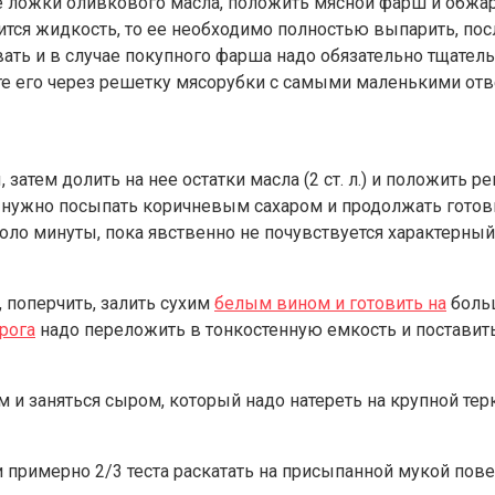
е ложки оливкового масла, положить мясной фарш и обжар
ится жидкость, то ее необходимо полностью выпарить, пос
ть и в случае покупного фарша надо обязательно тщатель
ите его через решетку мясорубки с самыми маленькими от
атем долить на нее остатки масла (2 ст. л.) и положить р
 нужно посыпать коричневым сахаром и продолжать готовит
оло минуты, пока явственно не почувствуется характерный
, поперчить, залить сухим
белым вином и готовить на
больш
рога
надо переложить в тонкостенную емкость и поставить
 и заняться сыром, который надо натереть на крупной терк
и примерно 2/3 теста раскатать на присыпанной мукой пов