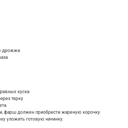
е дрожжи.
аза.
 равных куска.
ерез терку.
ета.
ти, фарш должен приобрести жареную корочку.
рху уложить готовую начинку.