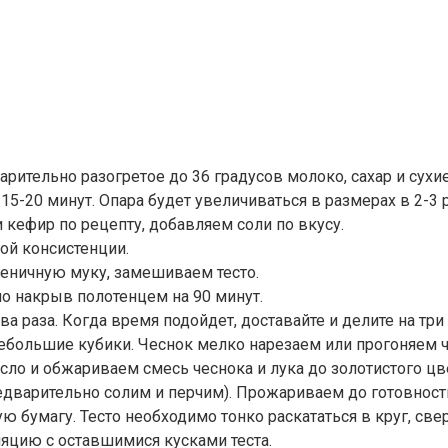
ительно разогретое до 36 градусов молоко, сахар и сухи
5-20 минут. Опара будет увеличиваться в размерах в 2-3 р
 кефир по рецепту, добавляем соли по вкусу.
й консистенции.
еничную муку, замешиваем тесто.
но накрыв полотенцем на 90 минут.
а раза. Когда время подойдет, доставайте и делите на три
небольшие кубики. Чеснок мелко нарезаем или прогоняем ч
ло и обжариваем смесь чеснока и лука до золотистого цв
редварительно солим и перчим). Прожариваем до готовнос
 бумагу. Тесто необходимо тонко раскататься в круг, све
яцию с оставшимися кусками теста.