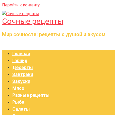
Перейти к контенту
Сочные рецепты
Мир сочности: рецепты с душой и вкусом
Главная
Гарнир
Десерты
Завтраки
Закуски
Мясо
Разные рецепты
Рыба
Салаты