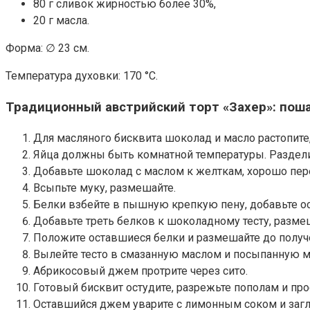
80 г сливок жирностью более 30%,
20 г масла.
Форма: ∅ 23 см.
Температура духовки: 170 °С.
Традиционный австрийский торт «Захер»: пош
Для масляного бисквита шоколад и масло растопите
Яйца должны быть комнатной температуры. Разделит
Добавьте шоколад с маслом к желткам, хорошо пе
Всыпьте муку, размешайте.
Белки взбейте в пышную крепкую пену, добавьте ост
Добавьте треть белков к шоколадному тесту, размеш
Положите оставшиеся белки и размешайте до получ
Вылейте тесто в смазанную маслом и посыпанную му
Абрикосовый джем протрите через сито.
Готовый бисквит остудите, разрежьте пополам и пр
Оставшийся джем уварите с лимонным соком и загла