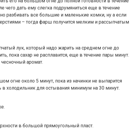
ить его на большом огне до полной готовности в течение
ле чего дать ему слегка подрумяниться еще в течение
но разбивать все большие и маленькие комки, ну а если
верстиями – тогда фарш получится мелким и рассыпчатым
епчатый лук, который надо жарить на среднем огне до
ь, пока сахар не расплавится, еще в течение пары минут.
 чесночный аромат.
ом огне около 5 минут, пока из начинки не выпарится
 в холодильник для остывания минимум на 30 минут.
е.
ерхности в большой прямоугольный пласт.