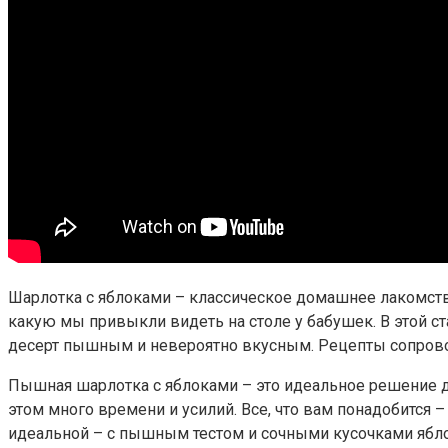
Шарлотка с яблоками – классическое домашнее лакомство
какую мы привыкли видеть на столе у бабушек. В этой с
десерт пышным и невероятно вкусным. Рецепты сопрово
Пышная шарлотка с яблоками – это идеальное решение дл
этом много времени и усилий. Все, что вам понадобится –
идеальной – с пышным тестом и сочными кусочками ябло