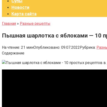
Супы
Новости
Карта сайта
Главная
»
Разные рецепты
Пышная шарлотка с яблоками — 10 пр
На чтение:
21 мин
Опубликовано:
09.07.2022
Рубрика:
Разн
Содержание