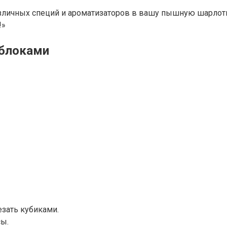
зличных специй и ароматизаторов в вашу пышную шарлотку
!»
яблоками
езать кубиками.
сы.