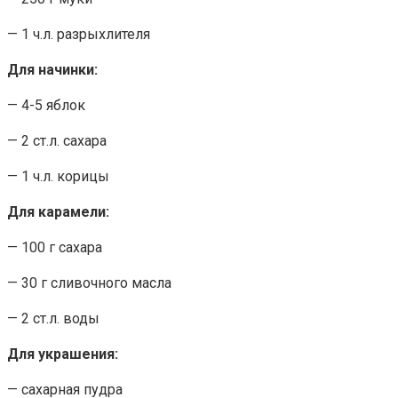
— 1 ч.л. разрыхлителя
Для начинки:
— 4-5 яблок
— 2 ст.л. сахара
— 1 ч.л. корицы
Для карамели:
— 100 г сахара
— 30 г сливочного масла
— 2 ст.л. воды
Для украшения:
— сахарная пудра