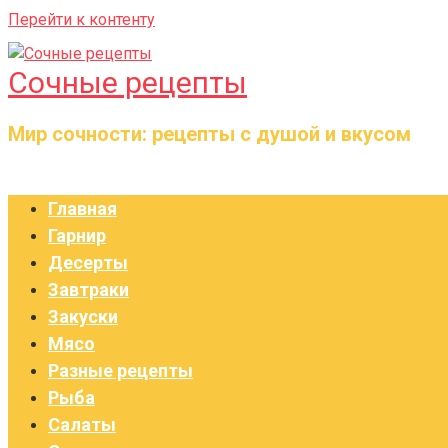
Перейти к контенту
Сочные рецепты
Мир сочности: рецепты с душой и вкусом
Главная
Гарнир
Десерты
Завтраки
Закуски
Мясо
Разные рецепты
Рыба
Салаты