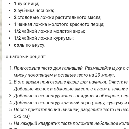
1
луковица;
2
зубчика чеснока;
2
столовые ложки растительного масла;
1
чайная ложка молотого красного перца;
1/2
чайной ложки молотой зиры;
1/2
чайной ложки куркумы;
соль
по вкусу.
Пошаговый рецепт:
Приготовьте тесто для галнашей. Размешайте муку с 
миску полотенцем и оставьте тесто на 20 минут.
В это время приготовьте фарш для начинки. Очистите 
Добавьте чеснок и обжарьте вместе с луком в течение
Добавьте в сковороду мясо говядины и обжарьте, пе
Добавьте в сковороду красный перец, зиру, куркуму 
После приготовления начинки, разделите тесто на не
5×5 см).
На каждый квадратик теста положите небольшое колич