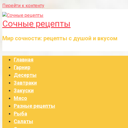
Перейти к контенту
Сочные рецепты
Мир сочности: рецепты с душой и вкусом
Главная
Гарнир
Десерты
Завтраки
Закуски
Мясо
Разные рецепты
Рыба
Салаты