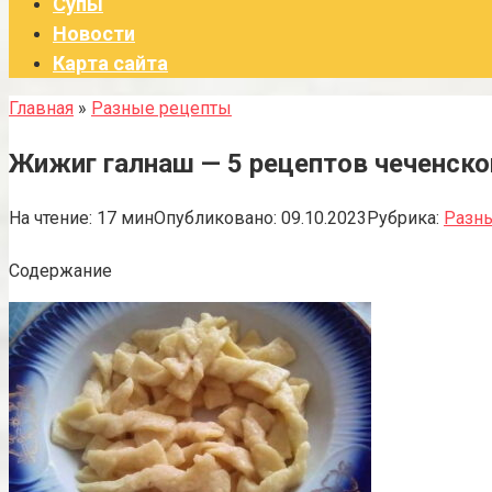
Супы
Новости
Карта сайта
Главная
»
Разные рецепты
Жижиг галнаш — 5 рецептов чеченск
На чтение:
17 мин
Опубликовано:
09.10.2023
Рубрика:
Разн
Содержание