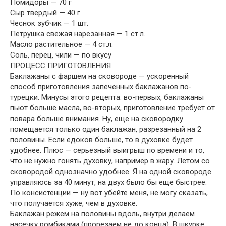
Помидоры — 70 г
Сыр твердый — 40 г
Чеснок зубчик — 1 шт.
Петрушка свежая нарезанная — 1 ст.л.
Масло растительное — 4 ст.л.
Соль, перец, чили — по вкусу
ПРОЦЕСС ПРИГОТОВЛЕНИЯ
Баклажаны с фаршем на сковороде — ускоренный
способ приготовления запеченных баклажанов по-
турецки. Минусы этого рецепта: во-первых, баклажаны
пьют больше масла, во-вторых, приготовление требует от
повара больше внимания. Ну, еще на сковородку
помещается только один баклажан, разрезанный на 2
половины. Если едоков больше, то в духовке будет
удобнее. Плюс — серьезный выигрыш по времени и то,
что не нужно гонять духовку, например в жару. Летом со
сковородой однозначно удобнее. Я на одной сковороде
управляюсь за 40 минут, на двух было бы еще быстрее.
По консистенции — ну вот убейте меня, не могу сказать,
что получается хуже, чем в духовке.
Баклажан режем на половины вдоль, внутри делаем
насечку ромбиками (прорезаем не до конца). В шкурке