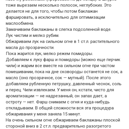
тоже вырезаем несколько полосок, неглубоких. Это
делается не для того, чтобы потом баклажан
фаршировать, а исключительно для оптимизации
маслообмена.
Замачиваем баклажаны в слегка подсоленной воде.
Лук чистим и мелко рубим.
Обжариваем лук на сильном огне в 1 ст.л. растительного
масла до прозрачности.
Пока жарится лук, мелко режем помидоры.
Добавляем к луку фарш и помидоры (можно еще перчик
чили) и жарим все вместе на сильном огне при частом
помешивании, пока на дне сковороды останется не сок, а
масло (оно прозрачное, сок — мутный). После этого
добавляем рубленную петрушку, давленный чеснок, соль
и перец. Чили извлекаем. У меня он, кстати, чисто для
ароматизации — не надрезанный, он запах дает, а
остроту — нет. Фарш снимаем с огня и куда-нибудь
откладываем. В общей сложности вся эта процедура
обжаривания у меня заняла 15 минут.
На очень сильном огне обжариваем баклажаны плоской
стороной вниз в 2 ст.л. предварительно разогретого