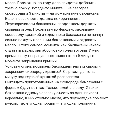
масла. Возможно, по ходу дела придется добавить
третью ложку. Тут где-то минута — на разогрев
сковороды и 3 минуты — на обжаривание баклажана.
Белая поверхность должна покоричневеть.
Переворачиваем баклажаны, продолжаем держать
сильный огонь. Покрываем их фаршем, закрываем
сковороду крышкой и ждем, пока баклажаны не начнут
сильно пахнуть жареными баклажанами и отдавать
масло. С того самого момента, как баклажаны начали
отдавать масло, они абсолютно точно готовы. У меня
время на эту операцию составило около 5 минут с
момента закрывания крышки.
Убираем огонь, посыпаем баклажаны тертым сыром и
закрываем сковороду крышкой. Сыр там где-то за
минуту под горячей крышкой расплавится.
Выглядеть приготовленные на сковороде баклажаны с
фаршем будут вот так. Только имейте в виду: 2 таких
баклажана одному человеку съесть за один присест
нереально, в них столько масла, что поджелудка помашет
ручкой. Так что одна порция — это одна половинка.