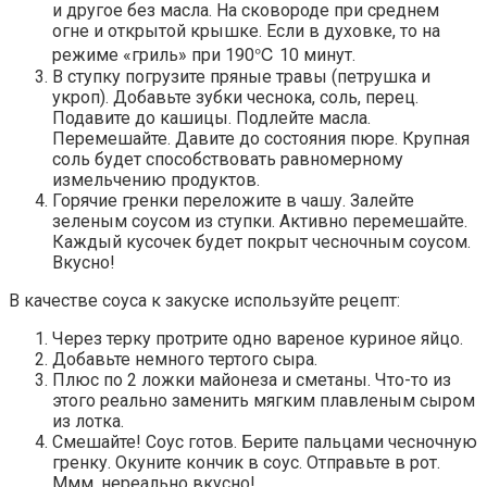
и другое без масла. На сковороде при среднем
огне и открытой крышке. Если в духовке, то на
режиме «гриль» при 190℃ 10 минут.
В ступку погрузите пряные травы (петрушка и
укроп). Добавьте зубки чеснока, соль, перец.
Подавите до кашицы. Подлейте масла.
Перемешайте. Давите до состояния пюре. Крупная
соль будет способствовать равномерному
измельчению продуктов.
Горячие гренки переложите в чашу. Залейте
зеленым соусом из ступки. Активно перемешайте.
Каждый кусочек будет покрыт чесночным соусом.
Вкусно!
В качестве соуса к закуске используйте рецепт:
Через терку протрите одно вареное куриное яйцо.
Добавьте немного тертого сыра.
Плюс по 2 ложки майонеза и сметаны. Что-то из
этого реально заменить мягким плавленым сыром
из лотка.
Смешайте! Соус готов. Берите пальцами чесночную
гренку. Окуните кончик в соус. Отправьте в рот.
Ммм, нереально вкусно!