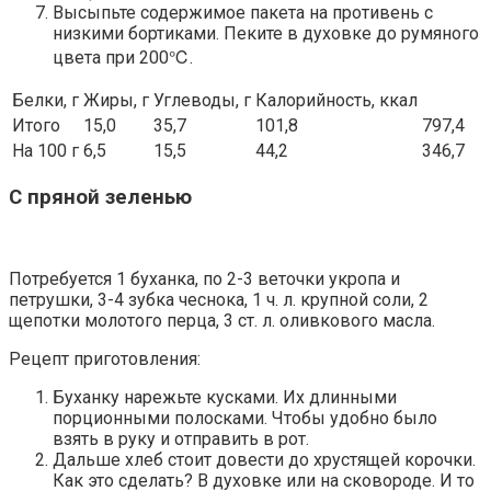
Высыпьте содержимое пакета на противень с
низкими бортиками. Пеките в духовке до румяного
цвета при 200℃.
Белки, г
Жиры, г
Углеводы, г
Калорийность, ккал
Итого
15,0
35,7
101,8
797,4
На 100 г
6,5
15,5
44,2
346,7
С пряной зеленью
Потребуется 1 буханка, по 2-3 веточки укропа и
петрушки, 3-4 зубка чеснока, 1 ч. л. крупной соли, 2
щепотки молотого перца, 3 ст. л. оливкового масла.
Рецепт приготовления:
Буханку нарежьте кусками. Их длинными
порционными полосками. Чтобы удобно было
взять в руку и отправить в рот.
Дальше хлеб стоит довести до хрустящей корочки.
Как это сделать? В духовке или на сковороде. И то