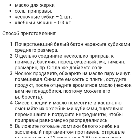
масло для жарки;
соль, приправы;
чесночные зубки – 2 шт.;
хлебный мякиш – 0,3 кг.
Способ приготовления:
Почерствевший белый батон нарежьте кубиками
среднего размера.
Отдельно соедините несколько приправ, к
примеру, базилик, перец, сушеный лук, тимьян,
розмарин, пр. Сюда же добавьте соль.
Чеснок продавите, обжарьте на масле пару минут,
помешивая. Снимите емкость с плиты, остудите
продукт, после отцедите ароматное масло (чеснок
вам не понадобится, поэтому можете его
выбросить).
Смесь специй и масло поместите в кастрюлю,
смешайте их с хлебными кубиками, тщательно
перемешайте и потрусите ингредиенты, чтобы
приправы равномерно распределились.
Выложите готовые ломтики белого хлеба на
застланный пергаментом противень, отправьте
выпекаться на 12 минут при 170 градуса печи.