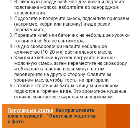
В глубокую посуду разбейте два яичка и подлейте
полстакана молока, взболтайте до однородной
консистенции;
Подсолите и поперчите смесь, подсыпьте приправы
(например, карри или паприку) и еще разок
перемешайте;
Порежьте хлеб или батончик на небольшие кусочки
толщиной не более сантиметра;
На дно сковородочки налейте небольшое
количество (10-20 мл) растительного масла;
Каждый хлебный кусочек погрузите в яично-
молочную смесь, затем переместите на сковороду
и обжарьте в течение пары минут, потом
переверните на другую сторону. Следите за
уровнем масла, чтобы тосты не пригорали;
Готовые «тосты» из батона с яйцом и молоком
подаются в горячем виде. Это ароматное кушанье
отлично сочетается с вареньем или джемом.
Популярные статьи
Как приготовить
плов с курицей - 10 вкусных рецептов
с фото