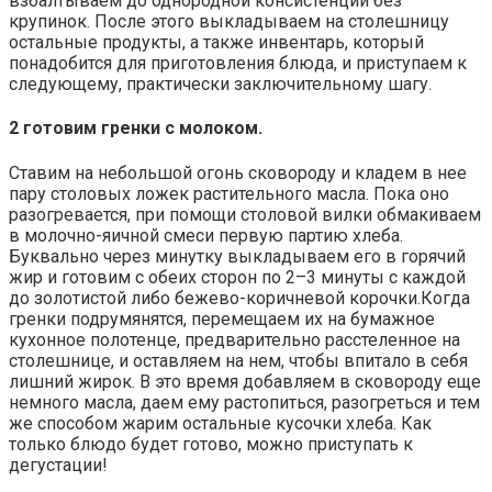
взбалтываем до однородной консистенции без
крупинок. После этого выкладываем на столешницу
остальные продукты, а также инвентарь, который
понадобится для приготовления блюда, и приступаем к
следующему, практически заключительному шагу.
2 готовим гренки с молоком.
Ставим на небольшой огонь сковороду и кладем в нее
пару столовых ложек растительного масла. Пока оно
разогревается, при помощи столовой вилки обмакиваем
в молочно-яичной смеси первую партию хлеба.
Буквально через минутку выкладываем его в горячий
жир и готовим с обеих сторон по 2–3 минуты с каждой
до золотистой либо бежево-коричневой корочки.
Когда
гренки подрумянятся, перемещаем их на бумажное
кухонное полотенце, предварительно расстеленное на
столешнице, и оставляем на нем, чтобы впитало в себя
лишний жирок. В это время добавляем в сковороду еще
немного масла, даем ему растопиться, разогреться и тем
же способом жарим остальные кусочки хлеба. Как
только блюдо будет готово, можно приступать к
дегустации!