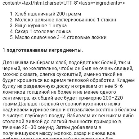
content=»text/html;charset=UTF-8″>lass=»ingredients»>
Хлеб пшеничный 200 грамм
Молоко цельное пастеризованное 1 стакан
Яйцо куриное 1 штука
Сахар 1 столовая ложка
Масло сливочное 3–4 столовые ложки
1 подготавливаем ингредиенты.
Для начала выбираем хлеб, подойдет как белый, так и
черный, но желательно, чтобы он был не очень свежий,
можно сказать, слегка суховатый, именно такой не
будет крошиться во время тепловой обработки. Кладем
булку на разделочную доску и отрезаем от нее 5–6
ломтиков толщиной не более и не менее одного
сантиметра, их общий вес будет примерно 200–220
грамм.Дальше тыльной стороной кухонного ножа
надбиваем куриное яйцо и отправляем желток с белком
в чистую глубокую посуду. Взбиваем их венчиком либо
столовой вилкой до легкой пышности примерно в
течение 20–30 секунд. Затем добавляем в
получившуюся массу молоко, сахар и снова все