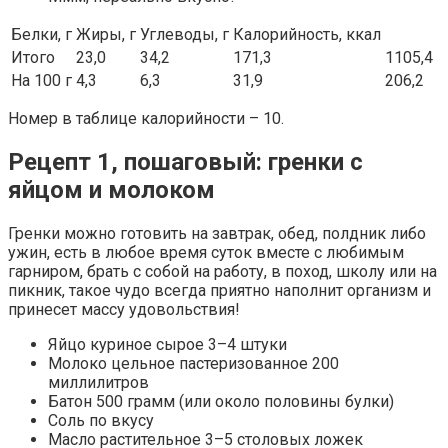
Белки, г
Жиры, г
Углеводы, г
Калорийность, ккал
Итого
23,0
34,2
171,3
1105,4
На 100 г
4,3
6,3
31,9
206,2
Номер в таблице калорийности – 10.
Рецепт 1, пошаговый: гренки с
яйцом и молоком
Гренки можно готовить на завтрак, обед, полдник либо
ужин, есть в любое время суток вместе с любимым
гарниром, брать с собой на работу, в поход, школу или на
пикник, такое чудо всегда приятно наполнит организм и
принесет массу удовольствия!
Яйцо куриное сырое 3–4 штуки
Молоко цельное пастеризованное 200
миллилитров
Батон 500 грамм (или около половины булки)
Соль по вкусу
Масло растительное 3–5 столовых ложек