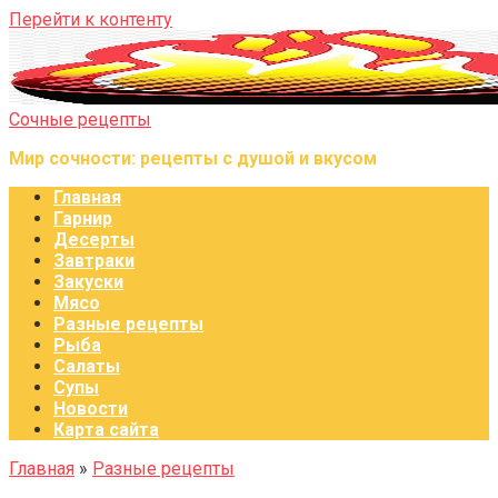
Перейти к контенту
Сочные рецепты
Мир сочности: рецепты с душой и вкусом
Главная
Гарнир
Десерты
Завтраки
Закуски
Мясо
Разные рецепты
Рыба
Салаты
Супы
Новости
Карта сайта
Главная
»
Разные рецепты