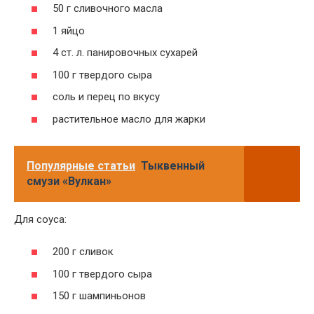
50 г сливочного масла
1 яйцо
4 ст. л. панировочных сухарей
100 г твердого сыра
соль и перец по вкусу
растительное масло для жарки
Популярные статьи
Тыквенный
смузи «Вулкан»
Для соуса:
200 г сливок
100 г твердого сыра
150 г шампиньонов