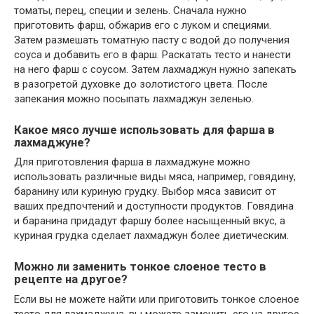
томаты, перец, специи и зелень. Сначала нужно
приготовить фарш, обжарив его с луком и специями.
Затем размешать томатную пасту с водой до получения
соуса и добавить его в фарш. Раскатать тесто и нанести
на него фарш с соусом. Затем лахмаджун нужно запекать
в разогретой духовке до золотистого цвета. После
запекания можно посыпать лахмаджун зеленью.
Какое мясо лучше использовать для фарша в
лахмаджуне?
Для приготовления фарша в лахмаджуне можно
использовать различные виды мяса, например, говядину,
баранину или куриную грудку. Выбор мяса зависит от
ваших предпочтений и доступности продуктов. Говядина
и баранина придадут фаршу более насыщенный вкус, а
куриная грудка сделает лахмаджун более диетическим.
Можно ли заменить тонкое слоеное тесто в
рецепте на другое?
Если вы не можете найти или приготовить тонкое слоеное
тесто для лахмаджуна, вы можете заменить его на другое