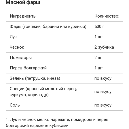
Мясной фарш
Ингредиенты:
Количество:
Фарш (говяжий, бараний или куриный)
500 г
Лук
1 шт
Чеснок
2 зубчика
Помидоры
2 шт
Перец болгарский
1 шт
Зелень (петрушка, кинза)
по вкусу
Специи (красный молотый перец,
по вкусу
куркума, кориандр)
Соль
по вкусу
1. Лук и чеснок мелко нарежьте, помидоры и перец
болгарский нарежьте кубиками.