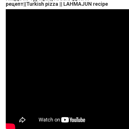
рецепт||Turkish pizza || LAHMAJUN recipe