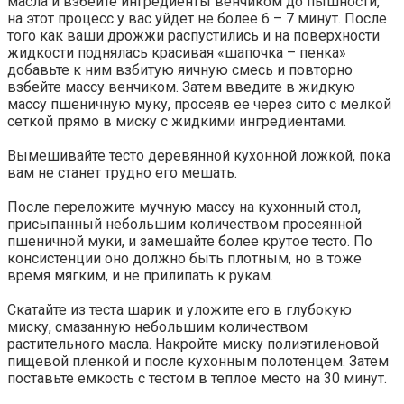
масла и взбейте ингредиенты венчиком до пышности,
на этот процесс у вас уйдет не более 6 – 7 минут. После
того как ваши дрожжи распустились и на поверхности
жидкости поднялась красивая «шапочка – пенка»
добавьте к ним взбитую яичную смесь и повторно
взбейте массу венчиком. Затем введите в жидкую
массу пшеничную муку, просеяв ее через сито с мелкой
сеткой прямо в миску с жидкими ингредиентами.
Вымешивайте тесто деревянной кухонной ложкой, пока
вам не станет трудно его мешать.
После переложите мучную массу на кухонный стол,
присыпанный небольшим количеством просеянной
пшеничной муки, и замешайте более крутое тесто. По
консистенции оно должно быть плотным, но в тоже
время мягким, и не прилипать к рукам.
Скатайте из теста шарик и уложите его в глубокую
миску, смазанную небольшим количеством
растительного масла. Накройте миску полиэтиленовой
пищевой пленкой и после кухонным полотенцем. Затем
поставьте емкость с тестом в теплое место на 30 минут.