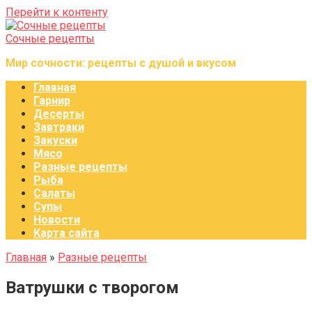
Перейти к контенту
Сочные рецепты
Мир сочности: рецепты с душой и вкусом
Главная
Гарнир
Десерты
Завтраки
Закуски
Мясо
Разные рецепты
Рыба
Салаты
Супы
Новости
Карта сайта
Главная
»
Разные рецепты
Ватрушки с творогом