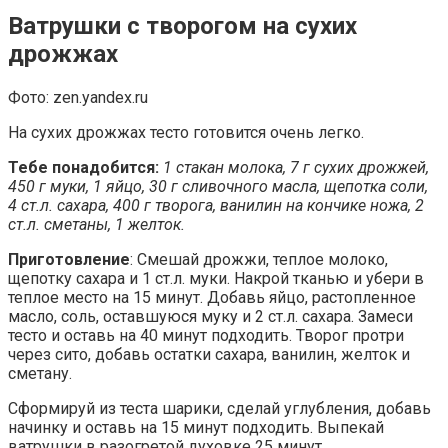
Ватрушки с творогом на сухих
дрожжах
Фото: zen.yandex.ru
На сухих дрожжах тесто готовится очень легко.
Тебе понадобится:
1 стакан молока, 7 г сухих дрожжей,
450 г муки, 1 яйцо, 30 г сливочного масла, щепотка соли,
4 ст.л. сахара, 400 г творога, ванилин на кончике ножа, 2
ст.л. сметаны, 1 желток.
Приготовление
: Смешай дрожжи, теплое молоко,
щепотку сахара и 1 ст.л. муки. Накрой тканью и убери в
теплое место на 15 минут. Добавь яйцо, растопленное
масло, соль, оставшуюся муку и 2 ст.л. сахара. Замеси
тесто и оставь на 40 минут подходить. Творог протри
через сито, добавь остатки сахара, ванилин, желток и
сметану.
Сформируй из теста шарики, сделай углубления, добавь
начинку и оставь на 15 минут подходить. Выпекай
ватрушки в разогретой духовке 25 минут.