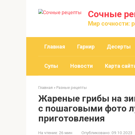
Перейти
к
Сочные р
контенту
Мир сочности: 
Главная
Гарнир
Десерты
Супы
Новости
Карта сайт
Главная
»
Разные рецепты
Жареные грибы на зим
с пошаговыми фото 
приготовления
На чтение:
26 мин
Опубликовано:
09.10.2023