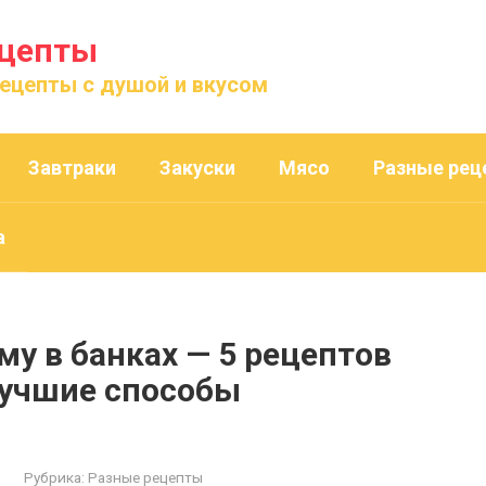
ецепты
рецепты с душой и вкусом
Завтраки
Закуски
Мясо
Разные рец
а
у в банках — 5 рецептов
лучшие способы
Рубрика:
Разные рецепты