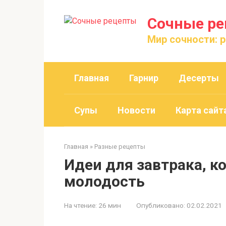
Перейти
к
Сочные р
контенту
Мир сочности: 
Главная
Гарнир
Десерты
Супы
Новости
Карта сайт
Главная
»
Разные рецепты
Идеи для завтрака, к
молодость
На чтение:
26 мин
Опубликовано:
02.02.2021