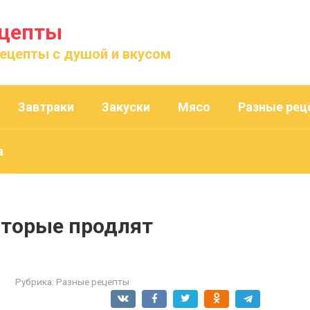
ецепты
рецепты с душой и вкусом
Завтраки
Закуски
Мясо
Разные рец
а
оторые продлят
Рубрика:
Разные рецепты