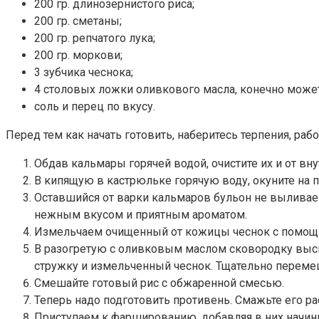
200 гр. длинозернистого риса;
200 гр. сметаны;
200 гр. репчатого лука;
200 гр. моркови;
3 зубчика чеснока;
4 столовых ложки оливкового масла, конечно может
соль и перец по вкусу.
Перед тем как начать готовить, наберитесь терпения, рабо
Обдав кальмары горячей водой, очистите их и от вну
В кипящую в кастрюльке горячую воду, окуните на п
Оставшийся от варки кальмаров бульон не выливаем
нежным вкусом и приятным ароматом.
Измельчаем очищенный от кожицы чеснок с помощь
В разогретую с оливковым маслом сковородку выс
стружку и измельченный чеснок. Тщательно перем
Смешайте готовый рис с обжаренной смесью.
Теперь надо подготовить противень. Смажьте его 
Приступаем к фаршированию, добавляя в них начин