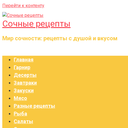
Перейти к контенту
Сочные рецепты
Мир сочности: рецепты с душой и вкусом
Главная
Гарнир
Десерты
Завтраки
Закуски
Мясо
Разные рецепты
Рыба
Салаты