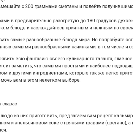
, смешайте с 200 граммами сметаны и полейте получивши
ами в предварительно разогретую до 180 градусов духовку
ком блюде и наслаждайтесь приятным и нежным по своем
вать самые разнообразные блюда мира. Но попробуйте ост
ных самыми разнообразными начинками, в том числе и са
явить всю фантазию своего кулинарного таланта, главное
, стоит заметить, что самыми простыми и наиболее подхо
ром и другими ингредиентами, которые так же легко приг
омочь вам в этом нелегком выборе.
 схарас
людо из них приготовить, предлагаем вам рецепт кальмаро
ом и апельсиновом соке с пряными травами (орегано), а 
ся.