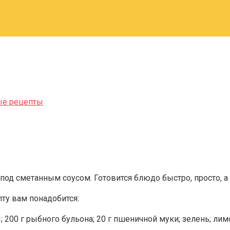
ые рецепты
од сметанным соусом. Готовится блюдо быстро, просто, а
пту вам понадобится:
 200 г рыбного бульона; 20 г пшеничной муки; зелень; лимон