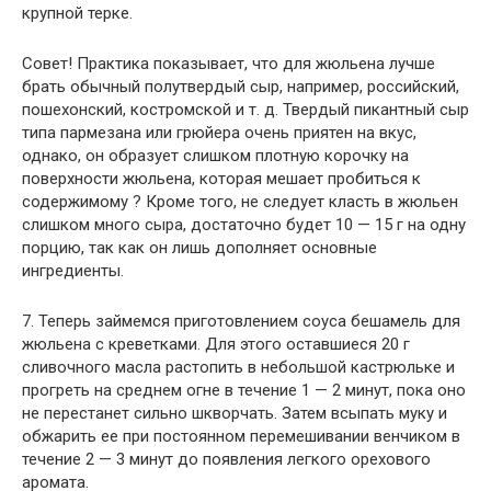
крупной терке.
Совет! Практика показывает, что для жюльена лучше
брать обычный полутвердый сыр, например, российский,
пошехонский, костромской и т. д. Твердый пикантный сыр
типа пармезана или грюйера очень приятен на вкус,
однако, он образует слишком плотную корочку на
поверхности жюльена, которая мешает пробиться к
содержимому ? Кроме того, не следует класть в жюльен
слишком много сыра, достаточно будет 10 — 15 г на одну
порцию, так как он лишь дополняет основные
ингредиенты.
7. Теперь займемся приготовлением соуса бешамель для
жюльена с креветками. Для этого оставшиеся 20 г
сливочного масла растопить в небольшой кастрюльке и
прогреть на среднем огне в течение 1 — 2 минут, пока оно
не перестанет сильно шкворчать. Затем всыпать муку и
обжарить ее при постоянном перемешивании венчиком в
течение 2 — 3 минут до появления легкого орехового
аромата.