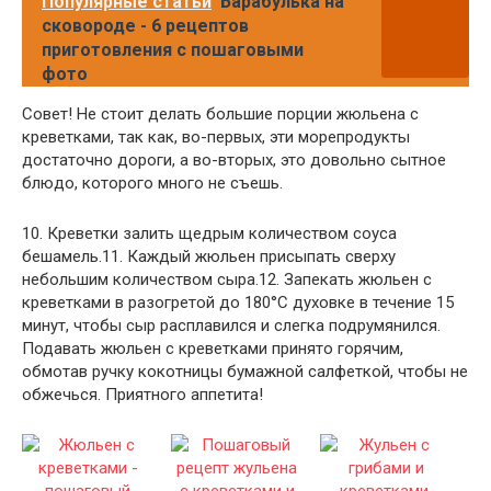
Популярные статьи
Барабулька на
сковороде - 6 рецептов
приготовления с пошаговыми
фото
Совет! Не стоит делать большие порции жюльена с
креветками, так как, во-первых, эти морепродукты
достаточно дороги, а во-вторых, это довольно сытное
блюдо, которого много не съешь.
10. Креветки залить щедрым количеством соуса
бешамель.
11. Каждый жюльен присыпать сверху
небольшим количеством сыра.
12. Запекать жюльен с
креветками в разогретой до 180°С духовке в течение 15
минут, чтобы сыр расплавился и слегка подрумянился.
Подавать жюльен с креветками принято горячим,
обмотав ручку кокотницы бумажной салфеткой, чтобы не
обжечься. Приятного аппетита!