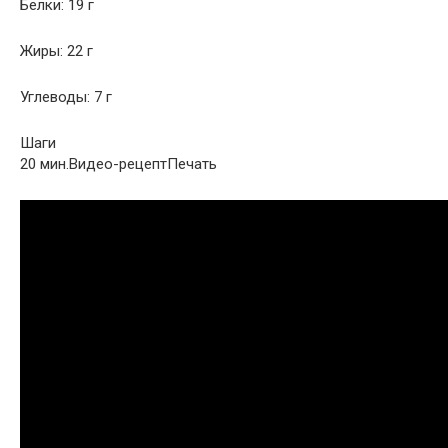
Белки: 19 г
Жиры: 22 г
Углеводы: 7 г
Шаги
20 мин.Видео-рецептПечать