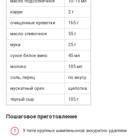
масло подсолнечное
10-15 мл
карри
2 г
очищенные креветки
165 г
масло сливочное
55 г
мука
25 г
сухое белое вино
45 мл
молоко
105 мл
соль, перец
по вкусу
мускатный орех
щепотка
тёртый сыр
105 г
Пошаговое приготовление
У пяти крупных шампиньонов аккуратно удаляем